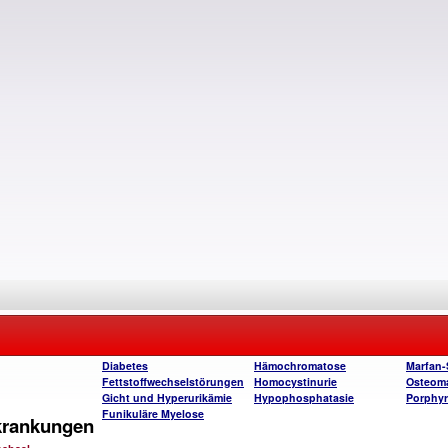
Diabetes
Hämochromatose
Marfan
Fettstoffwechselstörungen
Homocystinurie
Osteoma
Gicht und Hyperurikämie
Hypophosphatasie
Porphyr
Funikuläre Myelose
krankungen