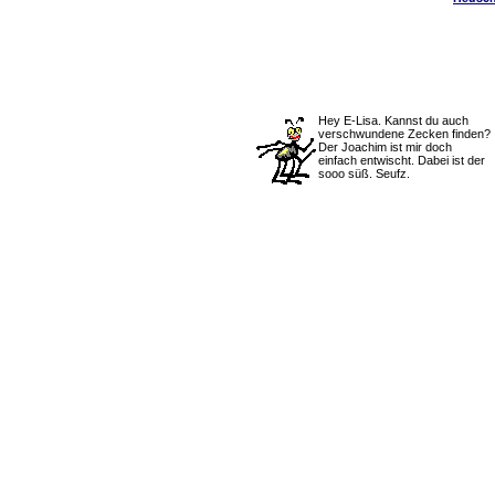
Hey E-Lisa. Kannst du auch
verschwundene Zecken finden?
Der Joachim ist mir doch
einfach entwischt. Dabei ist der
sooo süß. Seufz.