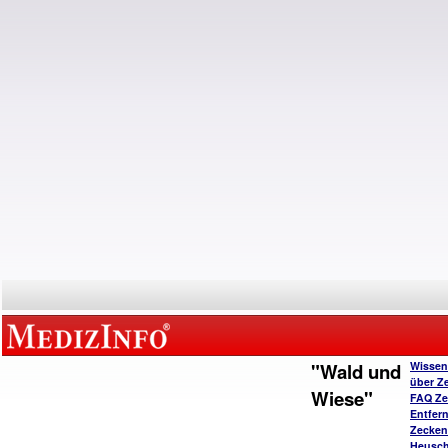
"Wald und
Wissen
über Z
Wiese"
FAQ Ze
Entfer
Zecken
Heusc