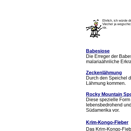
Ehrlich, ich würde d
Viecher ja wegschick
nix.
Babesiose
Die Erreger der Babe
malariaähnliche Erkr
Zeckenlähmung
Durch den Speichel d
Lähmung kommen.
Rocky Mountain Spo
Diese spezielle Form d
lebensbedrohend und
Südamerika vor.
Krim-Kongo-Fieber
Das Krim-Kongo-Fiebe