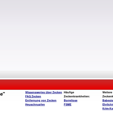
se"
Wissenswertes über Zecken
Häufige
Weitere
FAQ Zecken
Zeckenkrankheiten:
Zeckenk
Entfernung von Zecken
Borreliose
Babesi
Heuschnupfen
FSME
Ehrlich
Krim-Ko