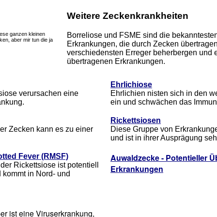
Weitere Zeckenkrankheiten
iese ganzen kleinen
Borreliose und FSME sind die bekanntesten 
en, aber mir tun die ja
Erkrankungen, die durch Zecken übertrage
verschiedensten Erreger beherbergen und e
übertragenen Erkrankungen.
Ehrlichiose
siose verursachen eine
Ehrlichien nisten sich in den 
ankung.
ein und schwächen das Immun
Rickettsiosen
er Zecken kann es zu einer
Diese Gruppe von Erkrankungen 
und ist in ihrer Ausprägung seh
tted Fever (RMSF)
Auwaldzecke - Potentieller Ü
er Rickettsiose ist potentiell
Erkrankungen
 kommt in Nord- und
r ist eine Viruserkrankung,