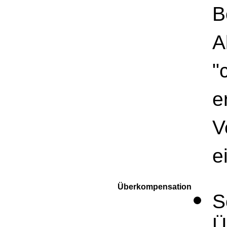
B
A
"
e
V
e
Überkompensation
S