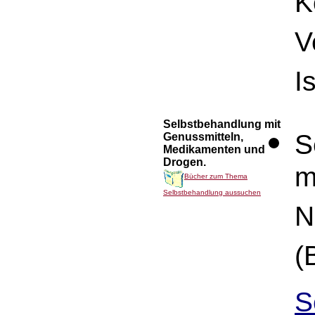
K
V
I
Selbstbehandlung mit
S
Genussmitteln,
Medikamenten und
Drogen.
m
Bücher zum Thema
Selbstbehandlung aussuchen
N
(
S