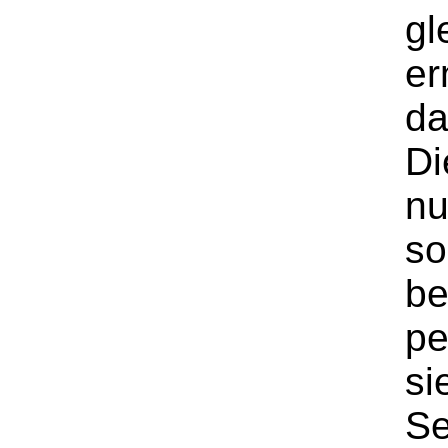
gl
er
da
Di
nu
so
be
pe
si
Se