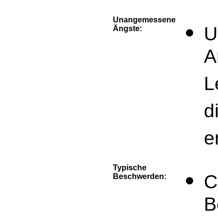
Unangemessene
U
Ängste:
A
L
d
e
Typische
C
Beschwerden:
B