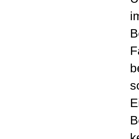
Ü
i
B
F
b
s
E
B