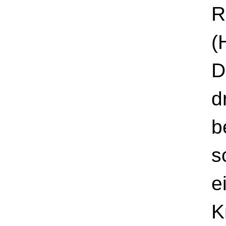
R
(
D
d
b
s
e
K