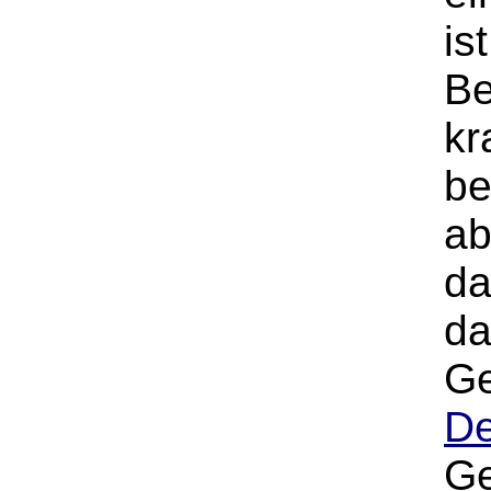
is
Be
kr
be
ab
da
da
Ge
De
Ge