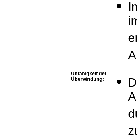
I
i
e
A
Unfähigkeit der
D
Überwindung:
A
d
z