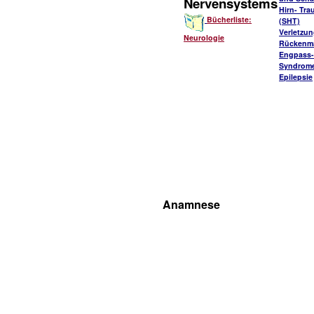
Nervensystems
Hirn- Tr
Bücherliste:
(SHT)
Verletzu
Neurologie
Rückenm
Engpass-
Syndrom
Epilepsie
Anamnese