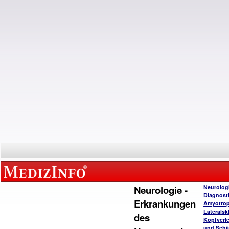
Neurologie -
Neurolog
Diagnost
Erkrankungen
Amyotro
Lateralsk
des
Kopfverl
und Schä