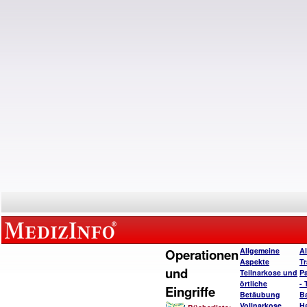
Operationen
Allgemeine
A
Aspekte
T
und
Teilnarkose und
P
örtliche
- 
Eingriffe
Betäubung
B
Vollnarkose
H