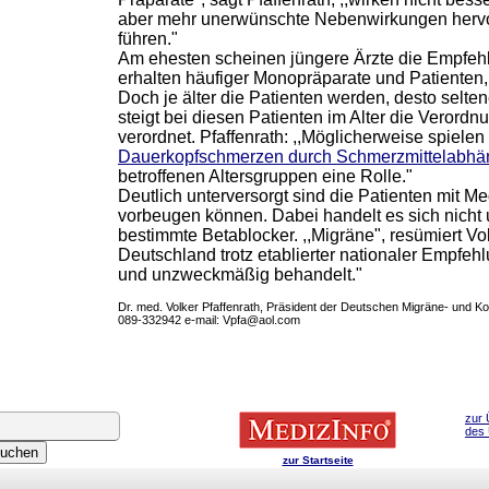
aber mehr unerwünschte Nebenwirkungen hervo
führen."
Am ehesten scheinen jüngere Ärzte die Empfehl
erhalten häufiger Monopräparate und Patienten, 
Doch je älter die Patienten werden, desto selt
steigt bei diesen Patienten im Alter die Verordn
verordnet. Pfaffenrath: ,,Möglicherweise spiele
Dauerkopfschmerzen durch Schmerzmittelabhän
betroffenen Altersgruppen eine Rolle."
Deutlich unterversorgt sind die Patienten mit 
vorbeugen können. Dabei handelt es sich nich
bestimmte Betablocker. ,,Migräne", resümiert Vol
Deutschland trotz etablierter nationaler Empf
und unzweckmäßig behandelt."
Dr. med. Volker Pfaffenrath, Präsident der Deutschen Migräne- und 
089-332942 e-mail: Vpfa@aol.com
zur 
des
zur Startseite