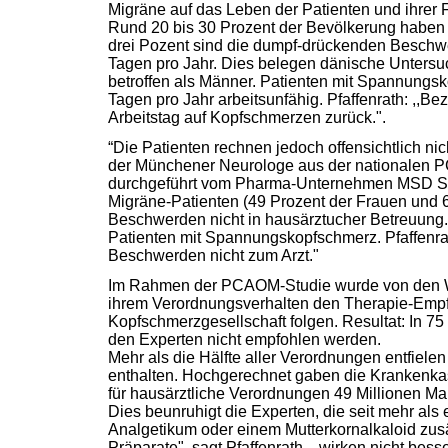
Migräne auf das Leben der Patienten und ihrer 
Rund 20 bis 30 Prozent der Bevölkerung haben
drei Pozent sind die dumpf-drückenden Beschwe
Tagen pro Jahr. Dies belegen dänische Untersuc
betroffen als Männer. Patienten mit Spannungs
Tagen pro Jahr arbeitsunfähig. Pfaffenrath: ,,Be
Arbeitstag auf Kopfschmerzen zurück.".
“Die Patienten rechnen jedoch offensichtlich nich
der Münchener Neurologe aus der nationalen PCA
durchgeführt vom Pharma-Unternehmen MSD Sh
Migräne-Patienten (49 Prozent der Frauen und 63
Beschwerden nicht in hausärztucher Betreuung
Patienten mit Spannungskopfschmerz. Pfaffenrath
Beschwerden nicht zum Arzt."
Im Rahmen der PCAOM-Studie wurde von den Wis
ihrem Verordnungsverhalten den Therapie-Emp
Kopfschmerzgesellschaft folgen. Resultat: In 75
den Experten nicht empfohlen werden.
Mehr als die Hälfte aller Verordnungen entfiele
enthalten. Hochgerechnet gaben die Krankenkas
für hausärztliche Verordnungen 49 Millionen Ma
Dies beunruhigt die Experten, die seit mehr al
Analgetikum oder einem Mutterkornalkaloid zusä
Präparate", sagt Pfaffenrath, ,,wirken nicht bes