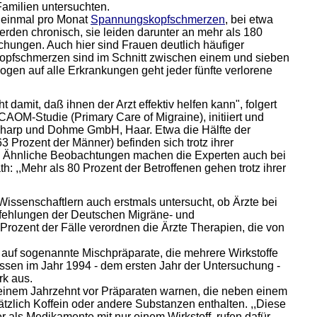
Familien untersuchten.
 einmal pro Monat
Spannungskopfschmerzen
, bei etwa
rden chronisch, sie leiden darunter an mehr als 180
hungen. Auch hier sind Frauen deutlich häufiger
kopfschmerzen sind im Schnitt zwischen einem und sieben
zogen auf alle Erkrankungen geht jeder fünfte verlorene
t damit, daß ihnen der Arzt effektiv helfen kann", folgert
OM-Studie (Primary Care of Migraine), initiiert und
arp und Dohme GmbH, Haar. Etwa die Hälfte der
 Prozent der Männer) befinden sich trotz ihrer
. Ähnliche Beobachtungen machen die Experten auch bei
: ,,Mehr als 80 Prozent der Betroffenen gehen trotz ihrer
senschaftlern auch erstmals untersucht, ob Ärzte bei
fehlungen der Deutschen Migräne- und
 Prozent der Fälle verordnen die Ärzte Therapien, die von
n auf sogenannte Mischpräparate, die mehrere Wirkstoffe
sen im Jahr 1994 - dem ersten Jahr der Untersuchung -
rk aus.
s einem Jahrzehnt vor Präparaten warnen, die neben einem
tzlich Koffein oder andere Substanzen enthalten. ,,Diese
ser als Medikamente mit nur einem Wirkstoff, rufen dafür