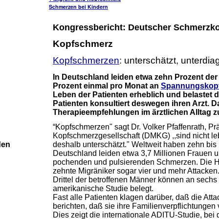
Schmerzen bei Kindern
Kongressbericht: Deutscher Schmerzk
Kopfschmerz
Kopfschmerzen
: unterschätzt, unterdia
In Deutschland leiden etwa zehn Prozent d
Prozent einmal pro Monat an
Spannungskop
Leben der Patienten erheblich und belastet d
Patienten konsultiert deswegen ihren Arzt. D
Therapieempfehlungen im ärztlichen Alltag z
“Kopfschmerzen" sagt Dr. Volker Pfaffenrath, P
Kopfschmerzgesellschaft (DMKG) ,,sind nicht l
den
deshalb unterschätzt." Weltweit haben zehn bis
Deutschland leiden etwa 3,7 Millionen Frauen u
pochenden und pulsierenden Schmerzen. Die Hälf
zehnte Migräniker sogar vier und mehr Attacken.
Drittel der betroffenen Männer können an sechs 
amerikanische Studie belegt.
Fast alle Patienten klagen darüber, daß die Atta
berichten, daß sie ihre Familienverpflichtunge
Dies zeigt die internationale ADITU-Studie, bei