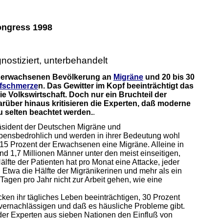
ongress 1998
gnostiziert, unterbehandelt
er erwachsenen Bevölkerung an
Migräne
und 20 bis 30
fschmerze
n. Das Gewitter im Kopf beeinträchtigt das
ie Volkswirtschaft. Doch nur ein Bruchteil der
arüber hinaus kritisieren die Experten, daß moderne
u selten beachtet werden.
.
räsident der Deutschen Migräne und
ebensbedrohlich und werden in ihrer Bedeutung wohl
 15 Prozent der Erwachsenen eine Migräne. Alleine in
nd 1,7 Millionen Männer unter den meist einseitigen,
te der Patienten hat pro Monat eine Attacke, jeder
 Etwa die Hälfte der Migränikerinen und mehr als ein
Tagen pro Jahr nicht zur Arbeit gehen, wie eine
cken ihr tägliches Leben beeinträchtigen, 30 Prozent
n vernachlässigen und daß es häusliche Probleme gibt.
 der Experten aus sieben Nationen den Einfluß von