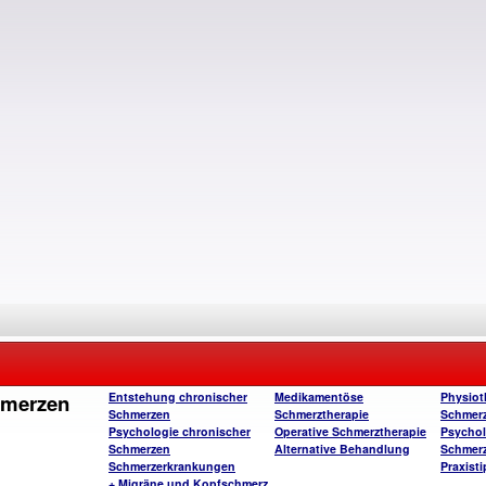
hmerzen
Entstehung chronischer
Medikamentöse
Physiot
Schmerzen
Schmerztherapie
Schmerz
Psychologie chronischer
Operative Schmerztherapie
Psychol
Schmerzen
Alternative Behandlung
Schmerz
Schmerzerkrankungen
Praxist
+ Migräne und Kopfschmerz