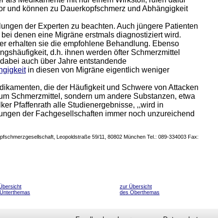
r und können zu Dauerkopfschmerz und Abhängigkeit
ungen der Experten zu beachten. Auch jüngere Patienten
bei denen eine Migräne erstmals diagnostiziert wird.
ener erhalten sie die empfohlene Behandlung. Ebenso
ungshäufigkeit, d.h. ihnen werden öfter Schmerzmittel
n dabei auch über Jahre entstandende
gigkeit
in diesen von Migräne eigentlich weniger
Medikamenten, die der Häufigkeit und Schwere von Attacken
t um Schmerzmittel, sondern um andere Substanzen, etwa
ker Pfaffenrath alle Studienergebnisse, ,,wird in
ehlungen der Fachgesellschaften immer noch unzureichend
Kopfschmerzgesellschaft, Leopoldstraße 59/11, 80802 München Tel.: 089-334003 Fax:
Übersicht
zur Übersicht
 Unterthemas
des Oberthemas