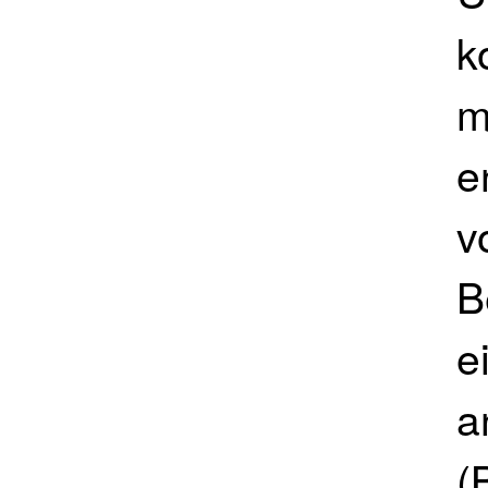
k
m
e
v
B
e
a
(