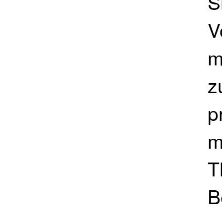
S
V
m
z
p
m
T
B