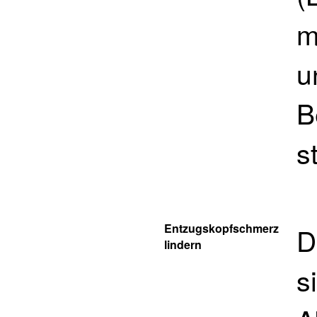
m
u
B
s
Entzugskopfschmerz
D
lindern
s