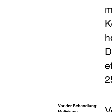
m
K
h
D
e
2
Vor der Behandlung:
V
Motivieren,