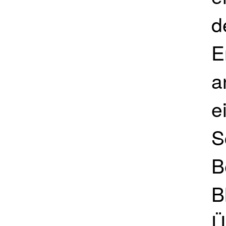
d
E
a
e
S
B
B
Ü