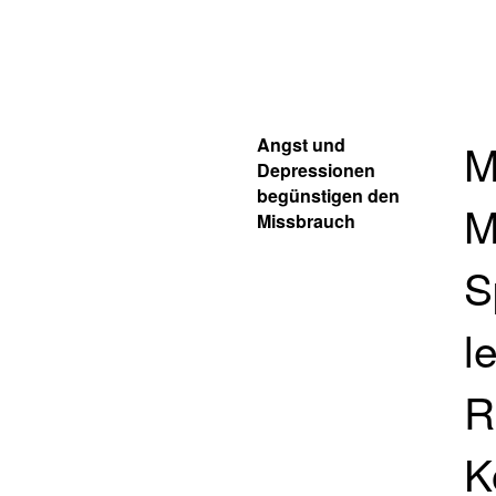
Angst und
M
Depressionen
begünstigen den
M
Missbrauch
S
l
R
K