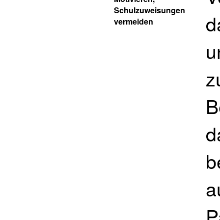
Schulzuweisungen
d
vermeiden
u
z
B
d
b
a
P