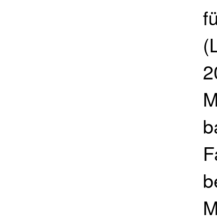
f
(
2
M
b
F
b
M