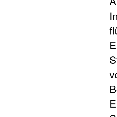
A
I
f
E
S
v
B
E