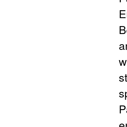
E
B
a
w
s
s
P
e