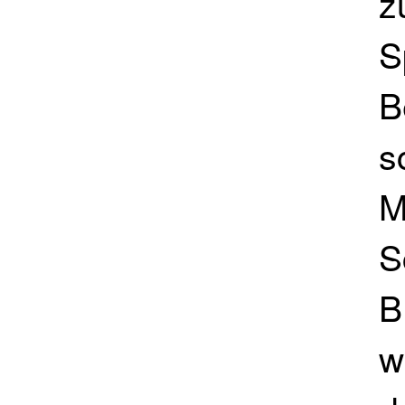
z
S
B
s
M
S
B
w