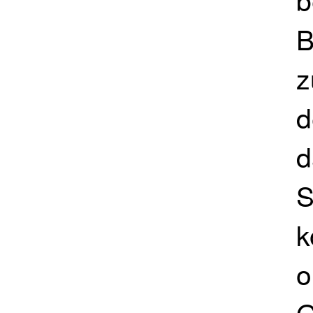
B
z
d
d
S
k
o
G