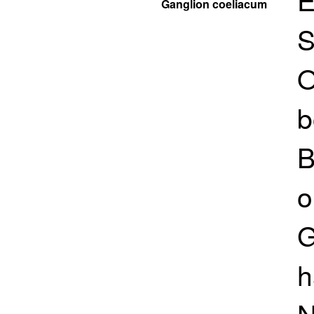
Ganglion coeliacum
S
O
b
B
o
G
h
N