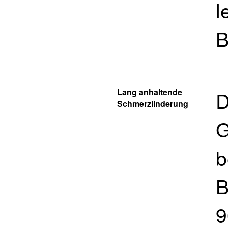
l
B
Lang anhaltende
D
Schmerzlinderung
G
b
B
9