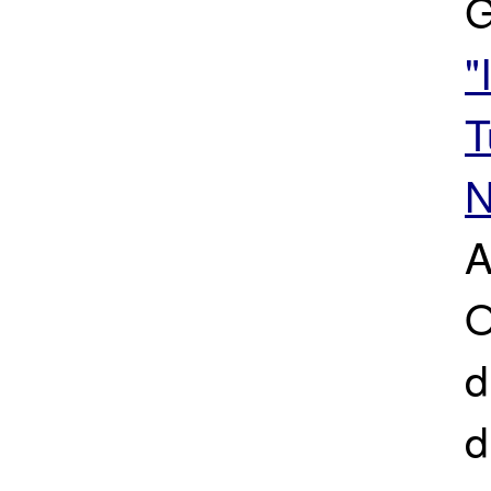
G
"
T
N
A
O
d
d