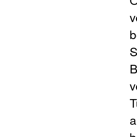
v
b
S
B
v
T
a
b