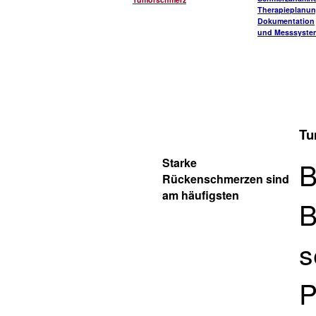
Therapieplanu
Dokumentation
und Messsyste
Tu
Starke
B
Rückenschmerzen sind
am häufigsten
B
s
P