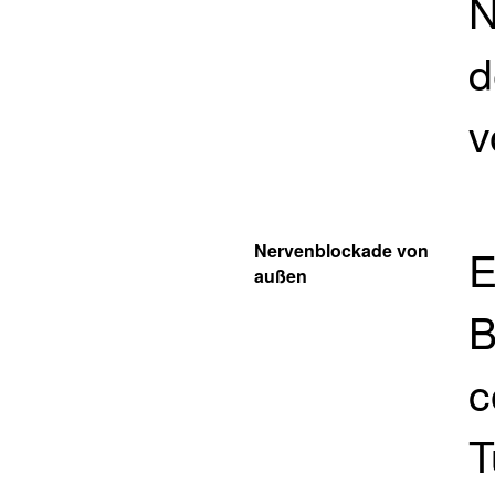
N
d
v
Nervenblockade von
E
außen
B
c
T