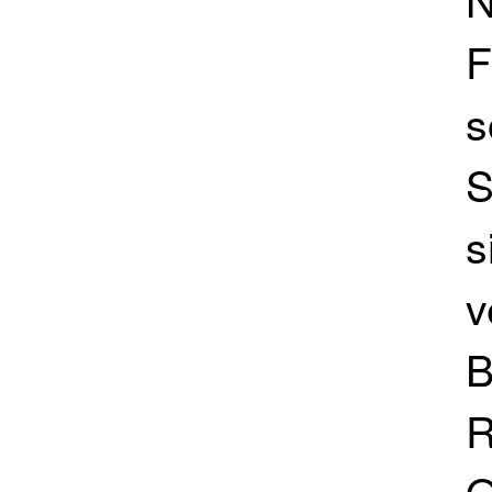
F
s
S
s
v
B
R
O