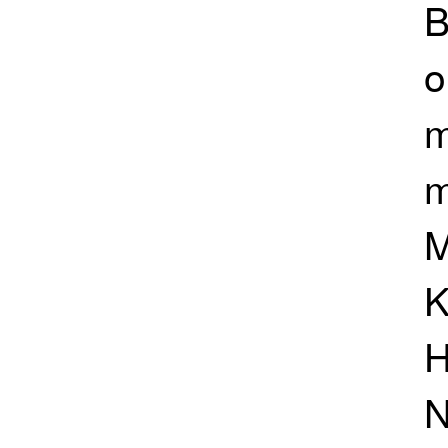
B
o
m
m
M
K
H
N