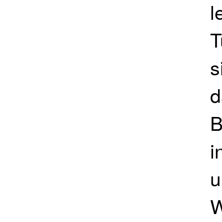
l
T
s
d
B
i
u
W