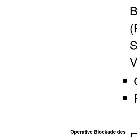
B
(
S
V
Operative Blockade des
E