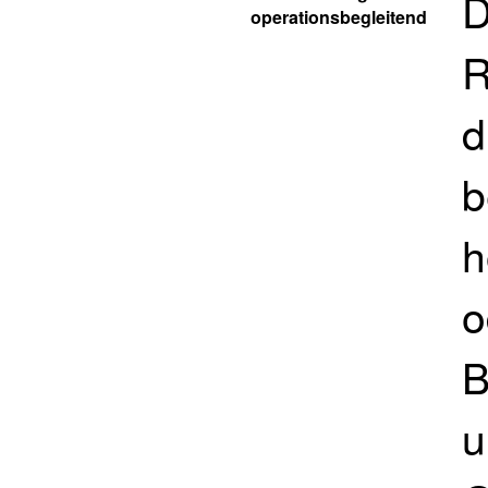
D
operationsbegleitend
R
d
b
h
o
B
u