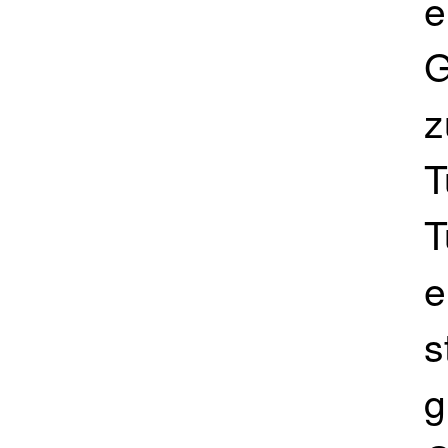
e
G
z
T
T
e
s
g