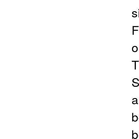
s
F
o
T
S
a
b
b