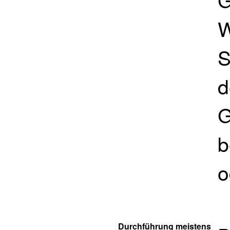
W
S
d
G
b
o
Durchführung meistens