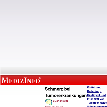
Schmerz bei
Einführung:
Bedeutung,
Tumorerkrankungen
Häufigkeit und
Intensität von
Bücherliste:
Tumorschmerze
Schmerzanamn
Tumorschmerz