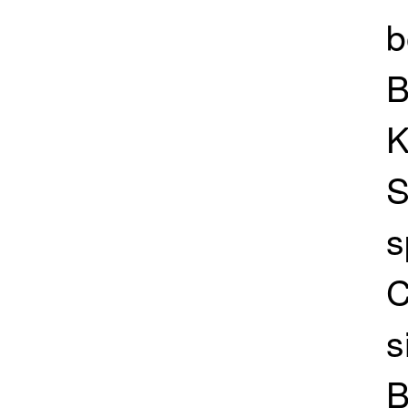
b
B
K
S
s
C
s
B