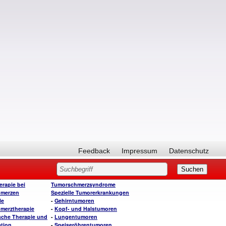
Feedback
Impressum
Datenschutz
rapie bei
Tumorschmerzsyndrome
merzen
Spezielle Tumorerkrankungen
le
-
Gehirntumoren
merztherapie
-
Kopf- und Halstumoren
sche Therapie und
-
Lungentumoren
ation
-
Speiseröhrentumoren