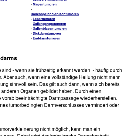
-
Magentumoren
-
Bauchspeicheldrüsentumoren
-
Lebertumoren
-
Gallengangstumoren
-
Gallenblasentumoren
-
Dickdarmtumoren
-
Enddarmtumoren
kdarms
ind - wenn sie frühzeitig erkannt werden - häufig durch
. Aber auch, wenn eine vollständige Heilung nicht mehr
ung sinnvoll sein. Das gilt auch dann, wenn sich bereits
 anderen Organen gebildet haben. Durch einen
ine vorab beeinträchtigte Darmpassage wiederherstellen.
nes tumorbedingten Darmverschlusses vermindert oder
umorverkleinerung nicht möglich, kann man ein
ziehen. Dabei wird der krebskranke Darmabschnitt