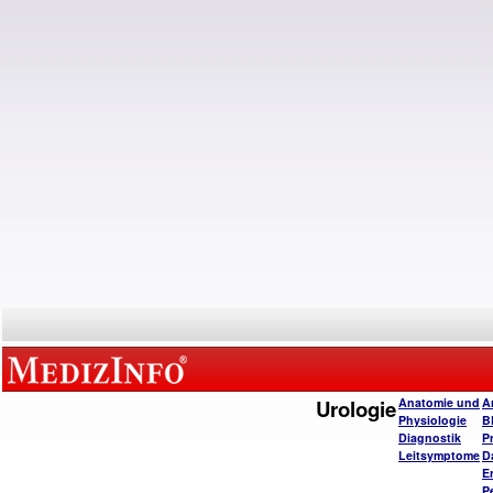
Urologie
Anatomie und
A
Physiologie
B
Diagnostik
P
Leitsymptome
D
E
P