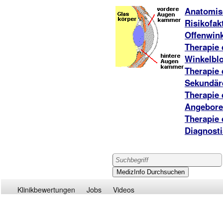
Anatomis
Risikofak
Offenwin
Therapie
Winkelbl
Therapie
Sekundär
Therapie
Angebore
Therapie
Diagnost
Klinikbewertungen
Jobs
Videos