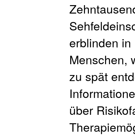
Zehntausend
Sehfeldeins
erblinden i
Menschen, we
zu spät entd
Informatione
über Risikof
Therapiemög