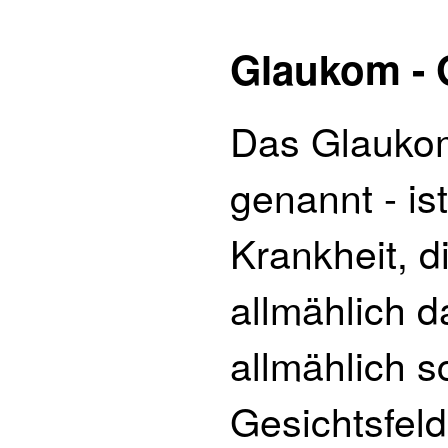
Glaukom - 
Das Glaukom
genannt - is
Krankheit, d
allmählich d
allmählich s
Gesichtsfel