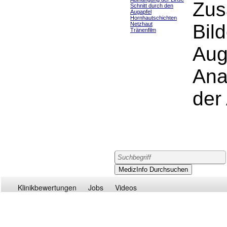
Zus
Schnitt durch den
Augapfel
Hornhautschichten
Netzhaut
Bil
Tränenfilm
Aug
Ana
der
Klinikbewertungen
Jobs
Videos