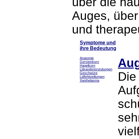
über die häu
Auges, über
und therape
Symptome und
ihre Bedeutung
Anatomie
Aug
Gerstenkorn
Hagelkorn
Lidrandentzündungen
Die
Geschwüre
Lidfehlstellungen
Xanthelasma
Auf
sch
seh
vie