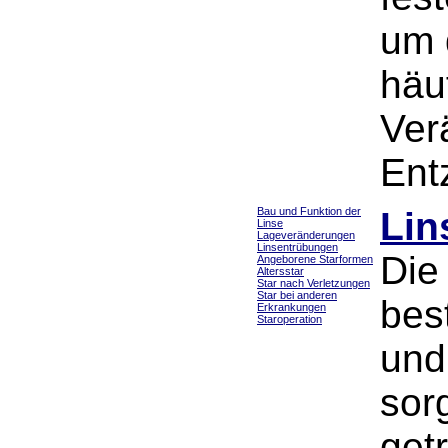
um 
häu
Ver
Ent
Bau und Funktion der
Lin
Linse
Lageveränderungen
Linsentrübungen
Die
Angeborene Starformen
Altersstar
Star nach Verletzungen
Star bei anderen
best
Erkrankungen
Staroperation
und
sorg
getr