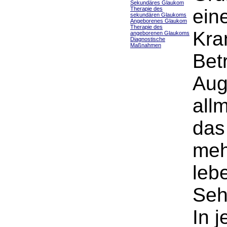
Sekundäres Glaukom
Therapie des
ein
sekundären Glaukoms
Angeborenes Glaukom
Therapie des
Kra
angeborenen Glaukoms
Diagnostische
Maßnahmen
Bet
Aug
all
das
meh
leb
Seh
In 