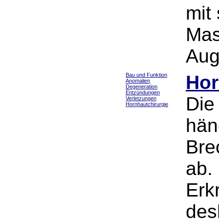
mit
Mas
Aug
Bau und Funktion
Hor
Anomalien
Degeneration
Entzündungen
Die
Verletzungen
Hornhautchirurgie
hän
Bre
ab.
Erk
des