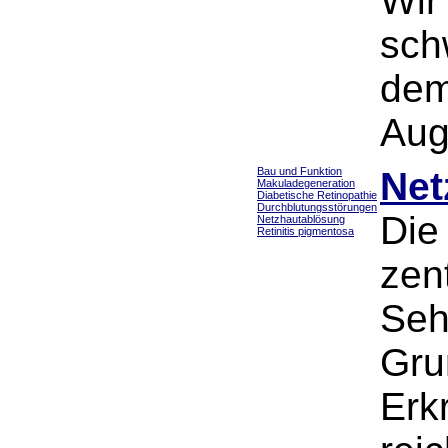
Wir
sch
dem
Aug
Bau und Funktion
Net
Makuladegeneration
Diabetische Retinopathie
Durchblutungsstörungen
Die
Netzhautablösung
Retinitis pigmentosa
zen
Seh
Gru
Erk