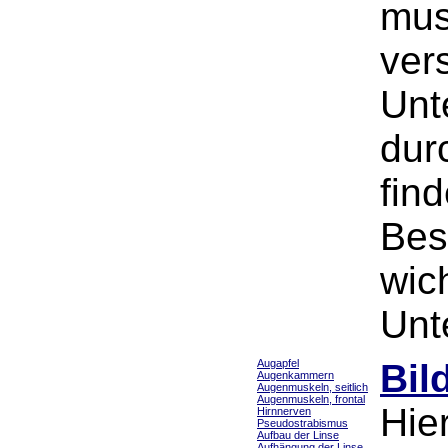
mus
ver
Unt
dur
fin
Bes
wic
Unt
Augapfel
Bil
Augenkammern
Augenmuskeln, seitlich
Augenmuskeln, frontal
Hie
Hirnnerven
Pseudostrabismus
Aufbau der Linse
Aufhängung der Linse