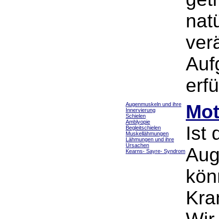
nat
ver
Auf
erfü
Augenmuskeln und ihre
Mot
Innervierung
Schielen
Amblyopie
Ist
Begleitschielen
Muskellähmungen
Lähmungen und ihre
Ursachen
Aug
Kearns- Sayre- Syndrom
kön
Kra