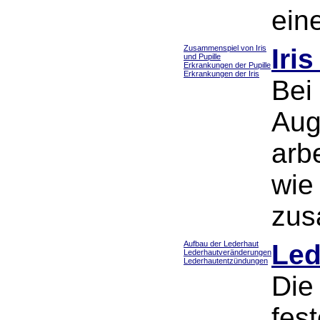
ein
Zusammenspiel von Iris
Iri
und Pupille
Erkrankungen der Pupille
Erkrankungen der Iris
Bei
Aug
arbe
wie
zus
Aufbau der Lederhaut
Led
Lederhautveränderungen
Lederhautentzündungen
Die 
fes