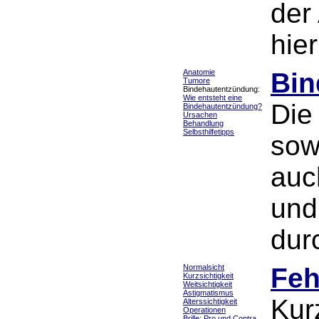
der
hie
Anatomie
Bin
Tumore
Bindehautentzündung:
Wie entsteht eine
Die
Bindehautentzündung?
Ursachen
Behandlung
Selbsthilfetipps
sow
auc
und
dur
Normalsicht
Feh
Kurzsichtigkeit
Weitsichtigkeit
Astigmatismus
Kur
Alterssichtigkeit
Operationen
Brille: Pro und Contra