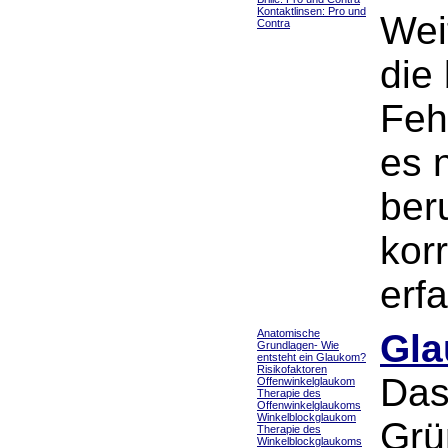
Kontaktlinsen: Pro und
Wei
Contra
die
Feh
es 
ber
kor
erfa
Anatomische
Gla
Grundlagen- Wie
entsteht ein Glaukom?
Risikofaktoren
Das
Offenwinkelglaukom
Therapie des
Offenwinkelglaukoms
Winkelblockglaukom
Grü
Therapie des
Winkelblockglaukoms