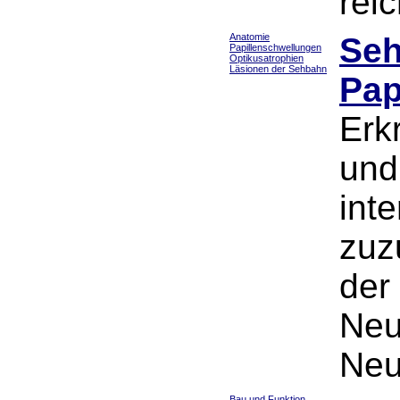
rei
Anatomie
Seh
Papillenschwellungen
Optikusatrophien
Läsionen der Sehbahn
Pap
Erk
und
int
zuz
der
Neu
Neur
Bau und Funktion