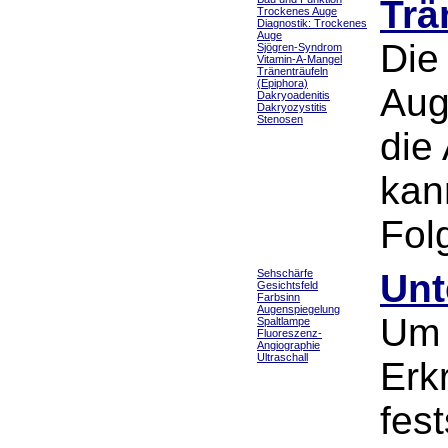
Trä
Trockenes Auge
Diagnostik: Trockenes
Auge
Die
Sjögren-Syndrom
Vitamin-A-Mangel
Tränenträufeln
(Epiphora)
Aug
Dakryoadenitis
Dakryozystitis
Stenosen
die
kan
Fol
Sehschärfe
Unt
Gesichtsfeld
Farbsinn
Augenspiegelung
Um d
Spaltlampe
Fluoreszenz-
Angiographie
Ultraschall
Erk
fes