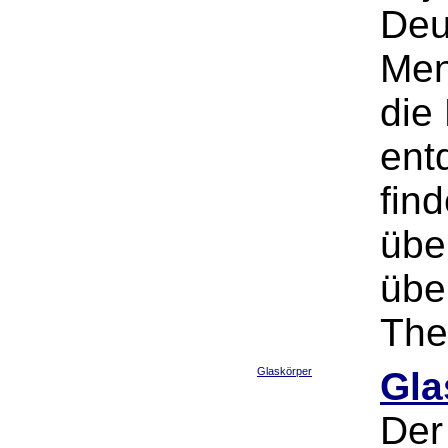
Deu
Men
die
ent
fin
übe
übe
The
Glaskörper
Gla
Der