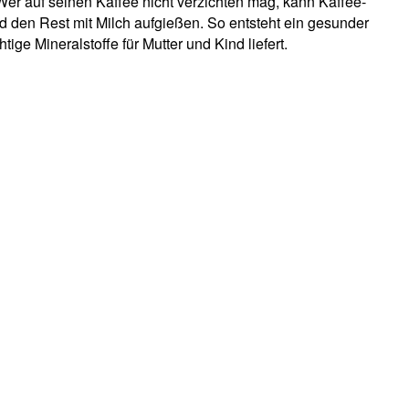
er auf seinen Kaffee nicht verzichten mag, kann Kaffee-
 den Rest mit Milch aufgießen. So entsteht ein gesunder
ige Mineralstoffe für Mutter und Kind liefert.