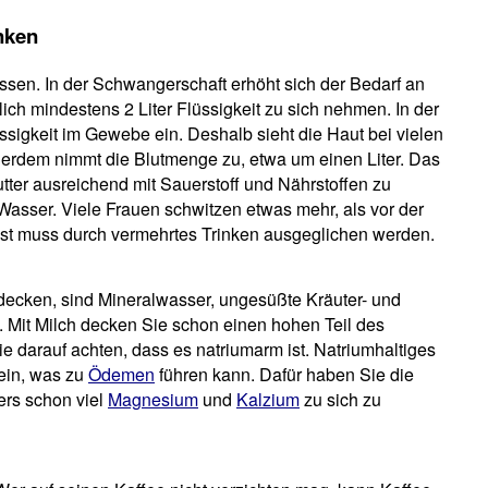
nken
g essen. In der Schwangerschaft erhöht sich der Bedarf an
ich mindestens 2 Liter Flüssigkeit zu sich nehmen. In der
ssigkeit im Gewebe ein. Deshalb sieht die Haut bei vielen
erdem nimmt die Blutmenge zu, etwa um einen Liter. Das
tter ausreichend mit Sauerstoff und Nährstoffen zu
Wasser. Viele Frauen schwitzen etwas mehr, als vor der
ust muss durch vermehrtes Trinken ausgeglichen werden.
decken, sind Mineralwasser, ungesüßte Kräuter- und
h. Mit Milch decken Sie schon einen hohen Teil des
e darauf achten, dass es natriumarm ist. Natriumhaltiges
ein, was zu
Ödemen
führen kann. Dafür haben Sie die
ers schon viel
Magnesium
und
Kalzium
zu sich zu