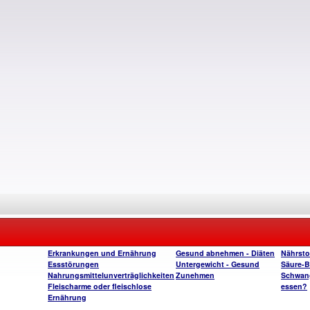
Erkrankungen und Ernährung
Gesund abnehmen - Diäten
Nährsto
Essstörungen
Untergewicht - Gesund
Säure-B
Nahrungsmittelunverträglichkeiten
Zunehmen
Schwange
Fleischarme oder fleischlose
essen?
Ernährung