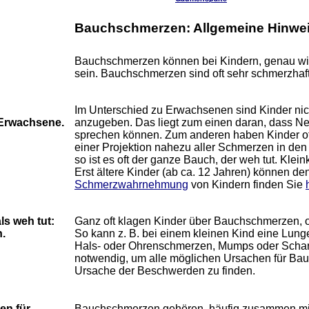
Bauchschmerzen: Allgemeine Hinwe
Bauchschmerzen können bei Kindern, genau wie
sein. Bauchschmerzen sind oft sehr schmerzhaft
Im Unterschied zu Erwachsenen sind Kinder nic
Erwachsene.
anzugeben. Das liegt zum einen daran, dass Ne
sprechen können. Zum anderen haben Kinder oft
einer Projektion nahezu aller Schmerzen in den
so ist es oft der ganze Bauch, der weh tut. Kle
Erst ältere Kinder (ab ca. 12 Jahren) können 
Schmerzwahrnehmung
von Kindern finden Sie
ls weh tut:
Ganz oft klagen Kinder über Bauchschmerzen, o
.
So kann z. B. bei einem kleinen Kind eine Lu
Hals- oder Ohrenschmerzen, Mumps oder Schar
notwendig, um alle möglichen Ursachen für Ba
Ursache der Beschwerden zu finden.
en für
Bauchschmerzen gehören, häufig zusammen m