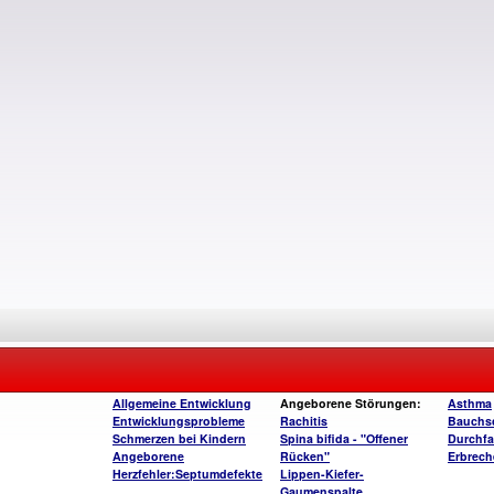
Allgemeine Entwicklung
Angeborene Störungen:
Asthma
Entwicklungsprobleme
Rachitis
Bauchs
Schmerzen bei Kindern
Spina bifida - "Offener
Durchfa
Angeborene
Rücken"
Erbrech
Herzfehler:Septumdefekte
Lippen-Kiefer-
Gaumenspalte