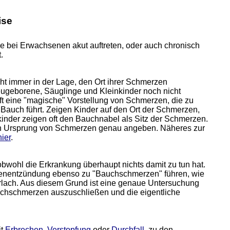
ise
 bei Erwachsenen akut auftreten, oder auch chronisch
.
ht immer in der Lage, den Ort ihrer Schmerzen
ugeborene, Säuglinge und Kleinkinder noch nicht
 eine "magische" Vorstellung von Schmerzen, die zu
 Bauch führt. Zeigen Kinder auf den Ort der Schmerzen,
inkinder zeigen oft den Bauchnabel als Sitz der Schmerzen.
den Ursprung von Schmerzen genau angeben. Näheres zur
hier
.
bwohl die Erkrankung überhaupt nichts damit zu tun hat.
ngenentzündung ebenso zu "Bauchschmerzen" führen, wie
lach. Aus diesem Grund ist eine genaue Untersuchung
uchschmerzen auszuschließen und die eigentliche
it
Erbrechen
,
Verstopfung
oder
Durchfall
, zu den