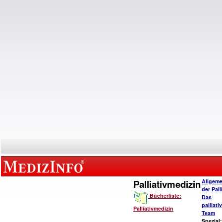
Palliativmedizin
Allgeme
der Pall
Bücherliste:
Das
palliat
Palliativmedizin
Team
Spezial: