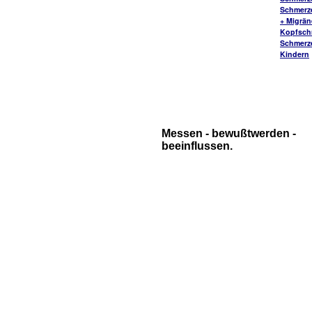
Schmerz
+ Migrä
Kopfsch
Schmerz
Kindern
Messen - bewußtwerden -
beeinflussen.