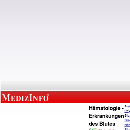
Hämatologie -
Ana
Phy
Erkrankungen
Blu
Dia
des Blutes
Häm
Blu