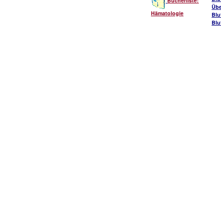
Bücherliste:
Übe
Hämatologie
Blu
Blu