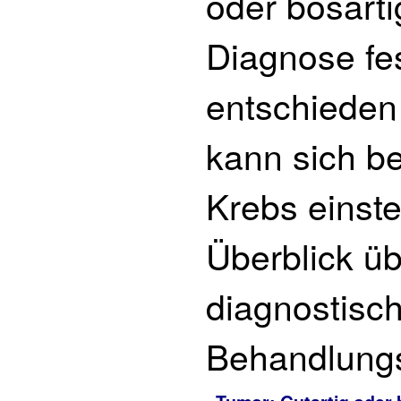
oder bösarti
Diagnose fes
entschieden 
kann sich be
Krebs einste
Überblick ü
diagnostisc
Behandlung