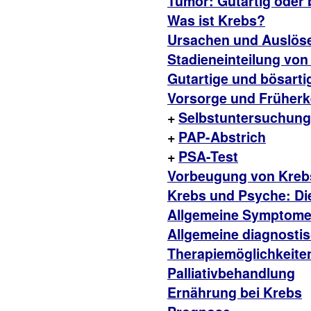
Tumor: Gutartig oder 
Was ist Krebs?
Ursachen und Auslös
Stadieneinteilung vo
Gutartige und bösart
Vorsorge und Früher
+
Selbstuntersuchung
+
PAP-Abstrich
+
PSA-Test
Vorbeugung von Kreb
Krebs und Psyche: Die
Allgemeine Symptom
Allgemeine diagnosti
Therapiemöglichkeite
Palliativbehandlung
Ernährung bei Krebs