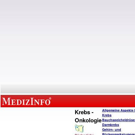
Krebs -
Allgemeine Aspekte 
Krebs
Onkologie
Bauchspeicheldrüse
Darmkrebs
Gehirn- und
Rückenmarkstumore