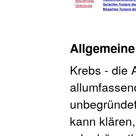
Bücherliste:
Gutartige Tumore de
Onkologie
Bösartige Tumore de
Allgemeine
Krebs - die 
allumfassend
unbegründet
kann klären,