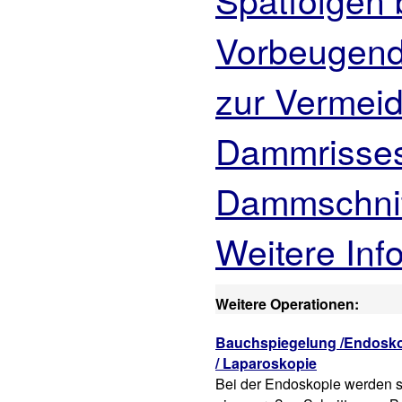
Vorbeugen
zur Vermei
Dammrisse
Dammschnit
Weitere Inf
Weitere Operationen:
Bauchspiegelung /Endosk
/ Laparoskopie
Bei der Endoskopie werden st