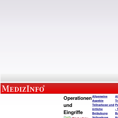
Operationen
Allgemeine
A
Aspekte
T
und
Teilnarkose und
P
örtliche
- 
Eingriffe
Betäubung
B
Vollnarkose
H