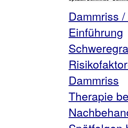
Dammriss /
Einführung
Schweregra
Risikofaktor
Dammriss
Therapie b
Nachbehan
Spätfolgen