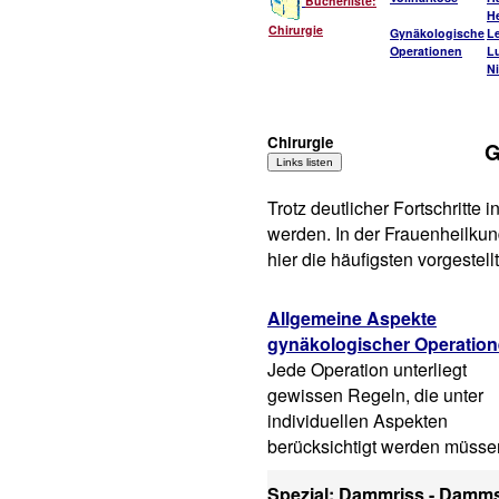
Bücherliste:
He
Chirurgie
Gynäkologische
L
Operationen
L
Ni
Chirurgie
G
Trotz deutlicher Fortschritte
werden. In der Frauenheilkun
hier die häufigsten vorgestell
Allgemeine Aspekte
gynäkologischer Operatio
Jede Operation unterliegt
gewissen Regeln, die unter
individuellen Aspekten
berücksichtigt werden müsse
Spezial: Dammriss - Damms