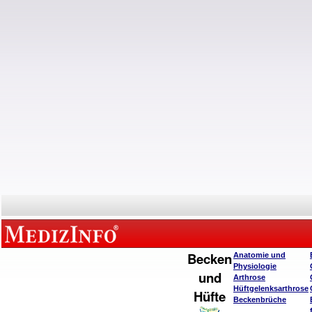
Becken
Anatomie und
Physiologie
und
Arthrose
Hüftgelenksarthrose
Hüfte
Beckenbrüche