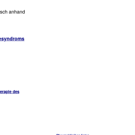
isch anhand
iesyndroms
herapie des