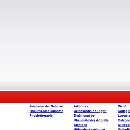
Anatomie der Gelenke
Arthritis -
Gicht
Rheuma-Medikamente
Gelenkentzündungen
Kollag
Physiotherapie
Ernährung bei
Lupus 
Rheumatoider Arthritis
Osteop
Arthrose
Sklerod
Hüftgelenksarthrose
Vaskuli