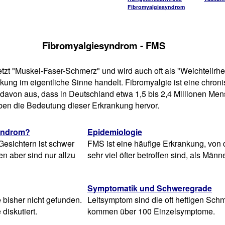
Fibromyalgiesyndrom
Fibromyalgiesyndrom - FMS
tzt "Muskel-Faser-Schmerz" und wird auch oft als "Weichteilrh
kung im eigentliche Sinne handelt. Fibromyalgie ist eine chro
avon aus, dass in Deutschland etwa 1,5 bis 2,4 Millionen Men
heben die Bedeutung dieser Erkrankung hervor.
syndrom?
Epidemiologie
Gesichtern ist schwer
FMS ist eine häufige Erkrankung, von 
n aber sind nur allzu
sehr viel öfter betroffen sind, als Männe
Symptomatik und Schweregrade
bisher nicht gefunden.
Leitsymptom sind die oft heftigen Sch
diskutiert.
kommen über 100 Einzelsymptome.