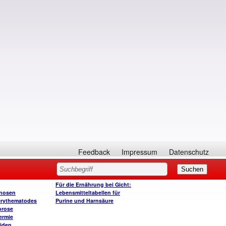
Feedback
Impressum
Datenschutz
Für die Ernährung bei Gicht:
enosen
Lebensmitteltabellen für
erythematodes
Purine und Harnsäure
orose
ermie
tiden