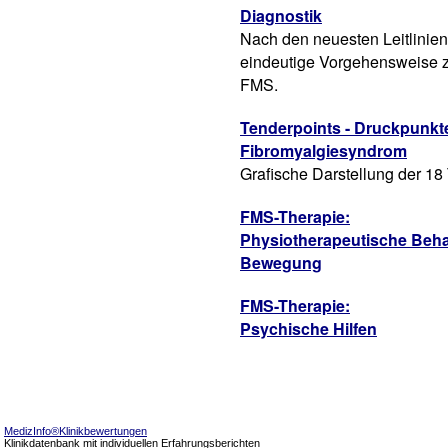
Diagnostik
Nach den neuesten Leitlinien 
eindeutige Vorgehensweise z
FMS.
Tenderpoints - Druckpunkte
Fibromyalgiesyndrom
Grafische Darstellung der 18
FMS-Therapie:
Physiotherapeutische Beh
Bewegung
FMS-Therapie:
Psychische Hilfen
MedizInfo®Klinikbewertungen
Klinikdatenbank mit individuellen Erfahrungsberichten