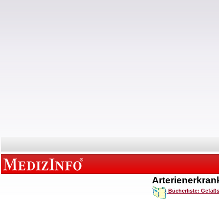
Arterienerkra
Bücherliste: Gefäß