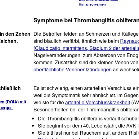
Hirnaneurysmen
Symptome bei Thrombangiitis oblitera
in den Zehen
Die Betroffen leiden an Schmerzen und Kältegef
Zeichen.
sind bläulich verfärbt, ähnlich wie beim
Raynau
(
Claudicatio intermittens, Stadium 2 der arterie
Nagelveränderungen, zum Absterben von Endgl
kommen. Zusätzlich sind die kleinen Venen von 
oberflächliche Venenentzündungen
an wechseln
chließlich
Es ist schwierig, einen arteriellen Verschluss 
weil die Symptomatik sehr ähnlich ist. Im Gege
en (DOIA) mit
wie sie für die
arterielle Verschlusskrankheit
(AV
uerger.
Besonderheiten bei der Thrombangiitis obliteran
Die Thrombangiitis obliterans verläuft schubar
Sie beginnt vor dem 40. Lebensjahr, die AVK f
Sie tritt fast nur bei Rauchern auf, andere Ri