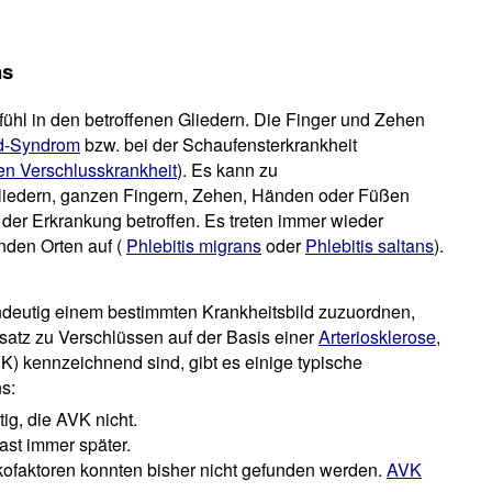
ns
ühl in den betroffenen Gliedern. Die Finger und Zehen
d-Syndrom
bzw. bei der Schaufensterkrankheit
llen Verschlusskrankheit
). Es kann zu
iedern, ganzen Fingern, Zehen, Händen oder Füßen
der Erkrankung betroffen. Es treten immer wieder
den Orten auf (
Phlebitis migrans
oder
Phlebitis saltans
).
eindeutig einem bestimmten Krankheitsbild zuzuordnen,
nsatz zu Verschlüssen auf der Basis einer
Arteriosklerose
,
K) kennzeichnend sind, gibt es einige typische
s:
tig, die AVK nicht.
ast immer später.
sikofaktoren konnten bisher nicht gefunden werden.
AVK