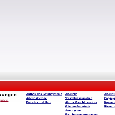
nkungen
Aufbau des Gefäßsystems
Arterielle
Arteriit
Arteriosklerose
Verschlusskrankheit
Polymya
system
Diabetes und Herz
Akuter Verschluss einer
Raynau
Gliedmaßenarterie
Riesenze
Aneurysmen
Bauchaortenaneurysma