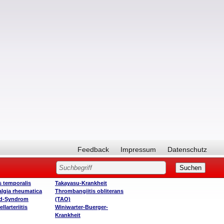
Feedback
Impressum
Datenschutz
is temporalis
Takayasu-Krankheit
lgia rheumatica
Thrombangiitis obliterans
d-Syndrom
(TAO)
llarteriitis
Winiwarter-Buerger-
Krankheit