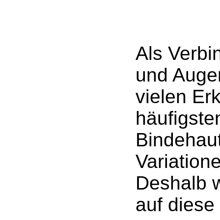
Als Verbi
und Augen
vielen Er
häufigsten
Bindehaut
Variation
Deshalb w
auf diese