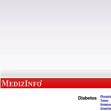
Diabetes
Physiol
Typen,
Sympto
Ursach