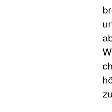
br
un
ab
W
ch
hö
z