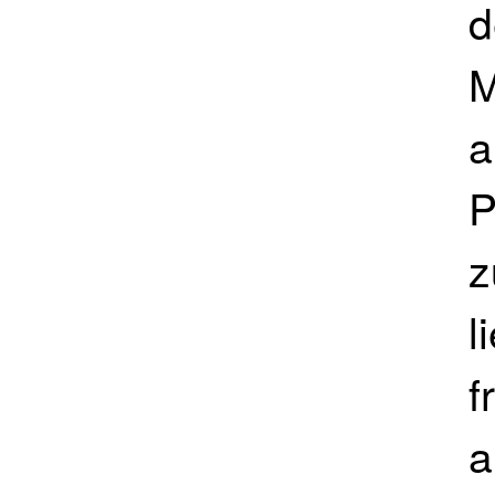
d
M
a
P
z
l
f
a