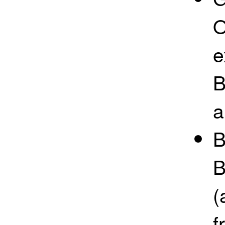
O
e
B
a
B
B
(
f