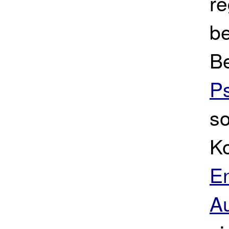
re
be
B
P
so
Ko
E
Au