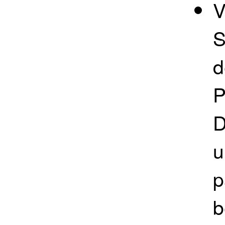
V
S
d
P
D
u
p
b