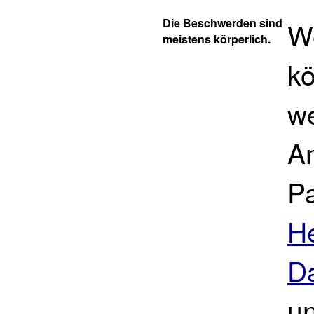
Die Beschwerden sind
W
meistens körperlich.
k
we
An
Pa
H
D
un