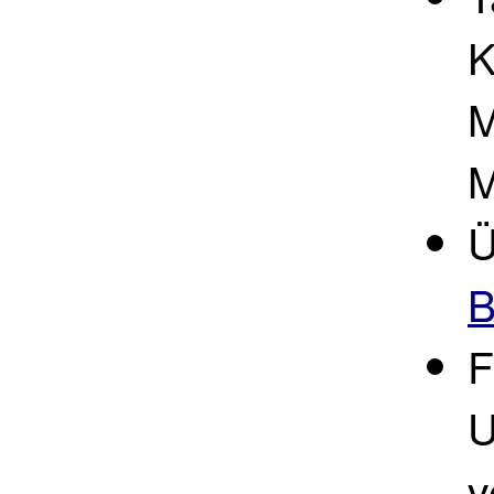
K
M
M
Ü
B
F
U
v