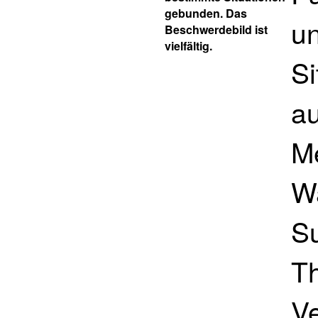
gebunden. Das
un
Beschwerdebild ist
vielfältig.
S
au
M
W
Su
Th
Ve