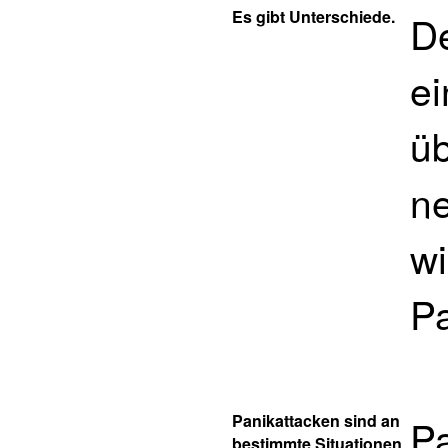
Es gibt Unterschiede.
De
ei
üb
ne
wi
Pa
Panikattacken sind an
P
bestimmte Situationen