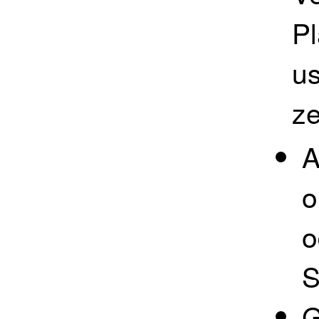
P
us
z
A
o
o
S
G