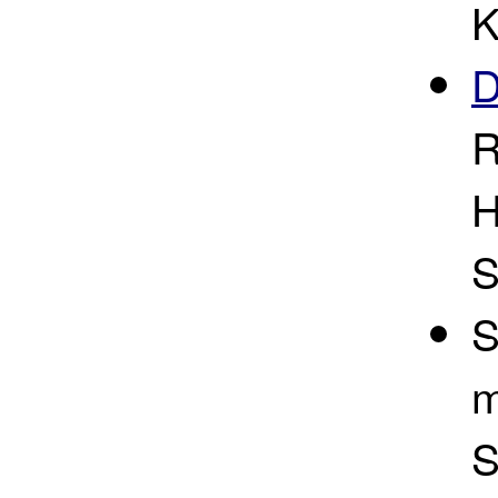
K
D
R
H
S
S
m
S