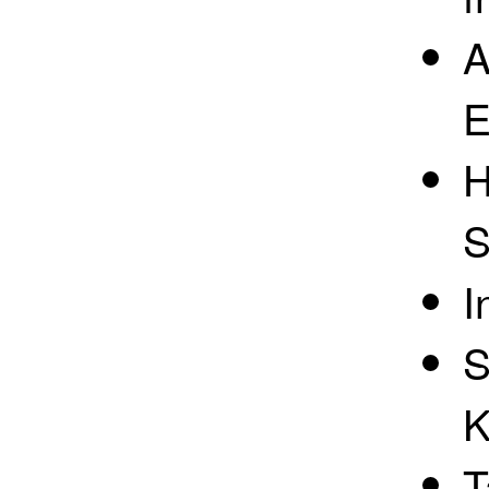
A
E
H
S
I
S
K
T