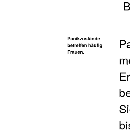
B
Panikzustände
P
betreffen häufig
Frauen.
me
E
be
S
bi