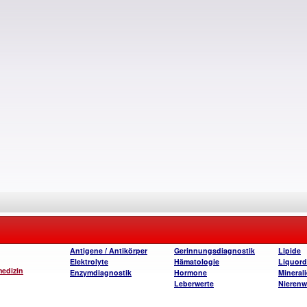
Antigene / Antikörper
Gerinnungsdiagnostik
Lipide
Elektrolyte
Hämatologie
Liquord
medizin
Enzymdiagnostik
Hormone
Mineral
Leberwerte
Nierenw