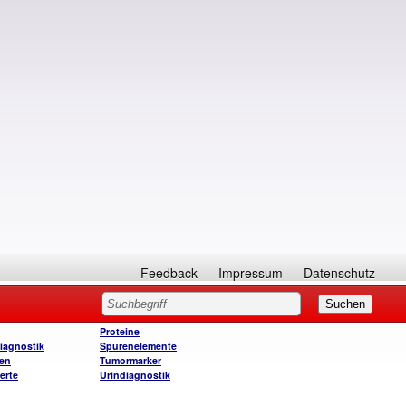
Feedback
Impressum
Datenschutz
Proteine
iagnostik
Spurenelemente
ien
Tumormarker
erte
Urindiagnostik