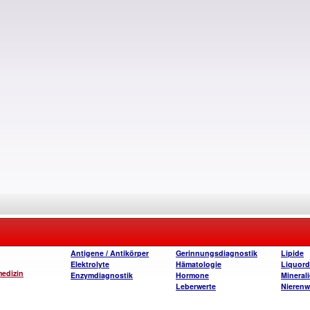
Antigene / Antikörper
Gerinnungsdiagnostik
Lipide
Elektrolyte
Hämatologie
Liquord
medizin
Enzymdiagnostik
Hormone
Mineral
Leberwerte
Nierenw