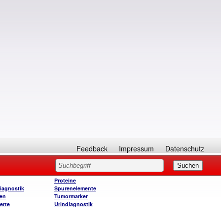
Feedback
Impressum
Datenschutz
Proteine
iagnostik
Spurenelemente
ien
Tumormarker
erte
Urindiagnostik