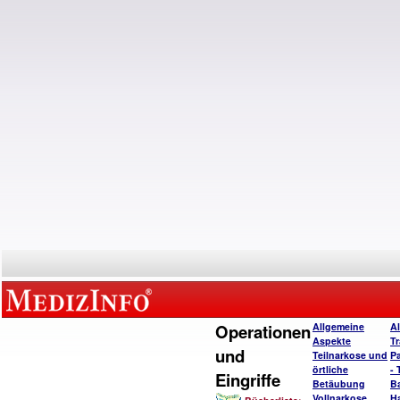
Operationen
Allgemeine
A
Aspekte
T
und
Teilnarkose und
P
örtliche
- 
Eingriffe
Betäubung
B
Vollnarkose
H