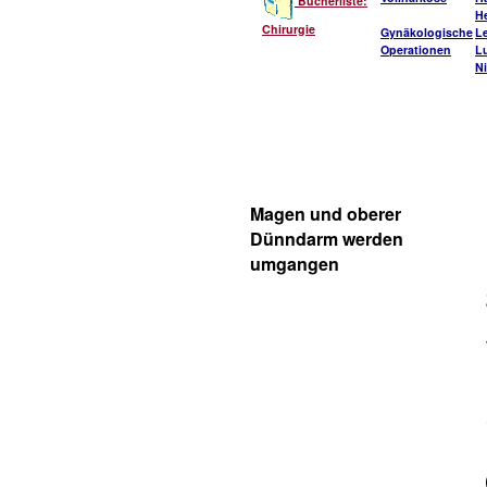
Bücherliste:
He
Chirurgie
Gynäkologische
L
Operationen
L
Ni
Magen und oberer
Dünndarm werden
umgangen