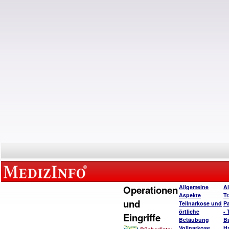
Operationen
Allgemeine
A
Aspekte
T
und
Teilnarkose und
P
örtliche
- 
Eingriffe
Betäubung
B
Vollnarkose
H