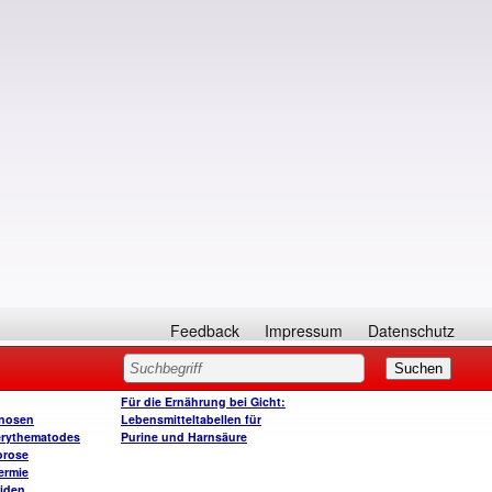
Feedback
Impressum
Datenschutz
Für die Ernährung bei Gicht:
enosen
Lebensmitteltabellen für
erythematodes
Purine und Harnsäure
orose
ermie
tiden