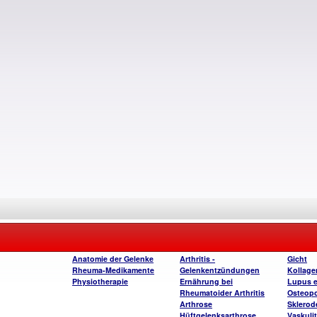
Anatomie der Gelenke
Arthritis -
Gicht
Rheuma-Medikamente
Gelenkentzündungen
Kollag
Physiotherapie
Ernährung bei
Lupus 
Rheumatoider Arthritis
Osteop
Arthrose
Sklerod
Hüftgelenksarthrose
Vaskuli