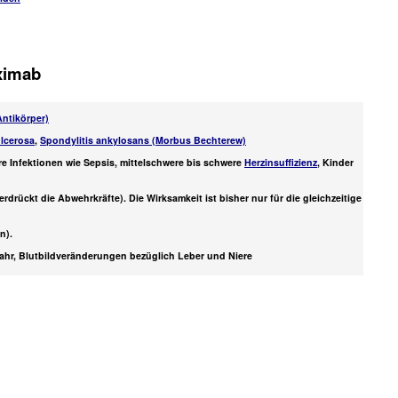
iximab
ntikörper)
ulcerosa
,
Spondylitis ankylosans (Morbus Bechterew)
re Infektionen wie Sepsis, mittelschwere bis schwere
Herzinsuffizienz
, Kinder
ckt die Abwehrkräfte). Die Wirksamkeit ist bisher nur für die gleichzeitige
n).
fahr, Blutbildveränderungen bezüglich Leber und Niere