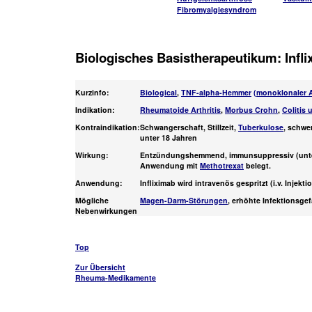
Fibromyalgiesyndrom
Biologisches Basistherapeutikum: Infl
Kurzinfo:
Biological
,
TNF-alpha-Hemmer
(monoklonaler A
Indikation:
Rheumatoide Arthritis
,
Morbus Crohn
,
Colitis 
Kontraindikation:
Schwangerschaft, Stillzeit,
Tuberkulose
, schwe
unter 18 Jahren
Wirkung:
Entzündungshemmend, immunsuppressiv (unterdrü
Anwendung mit
Methotrexat
belegt.
Anwendung:
Infliximab wird intravenös gespritzt (i.v. Injektio
Mögliche
Magen-Darm-Störungen
, erhöhte Infektionsge
Nebenwirkungen
Top
Zur Übersicht
Rheuma-Medikamente