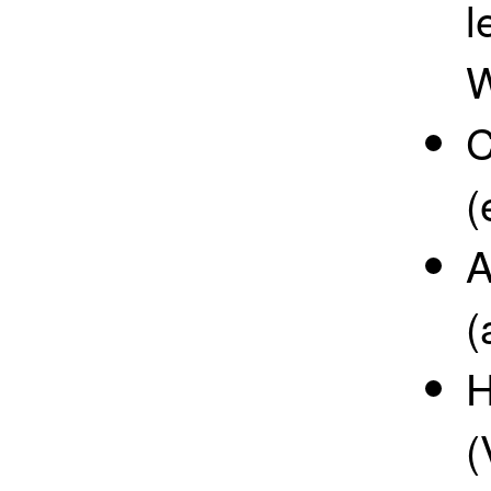
l
W
C
(
A
(
H
(