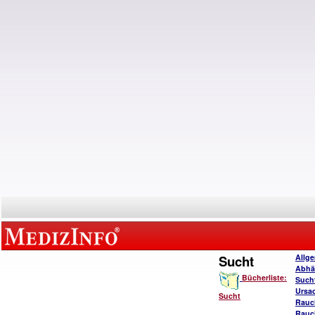
Sucht
Allg
Abhä
Bücherliste:
Such
Ursa
Sucht
Rauc
Rauc