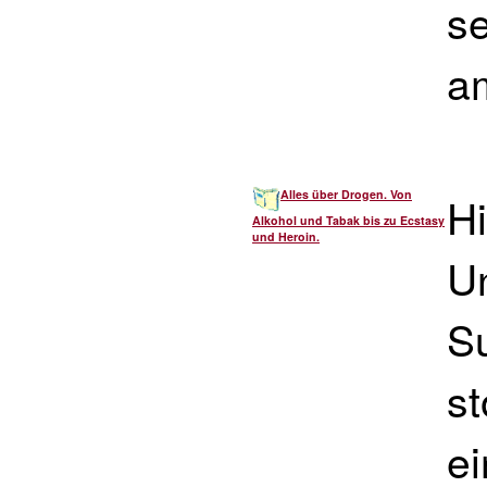
se
a
Alles über Drogen. Von
Hi
Alkohol und Tabak bis zu Ecstasy
und Heroin.
Un
S
s
e