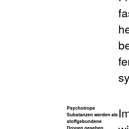
fa
he
b
fe
sy
Psychotrope
Im
Substanzen werden als
stoffgebundene
wi
Drogen gesehen.