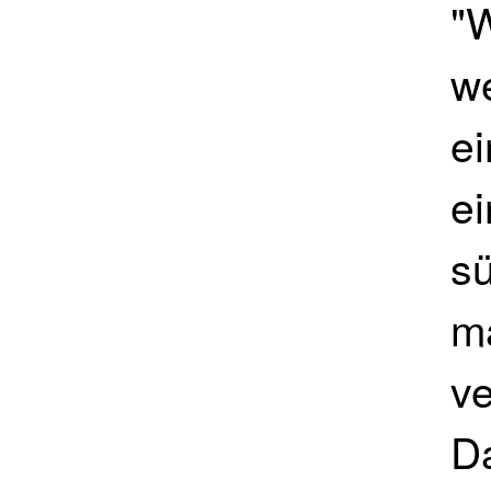
"
we
ei
e
s
m
ve
Da