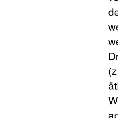
de
w
we
Dr
(z
ät
W
a