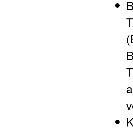
B
T
(
B
T
a
v
K