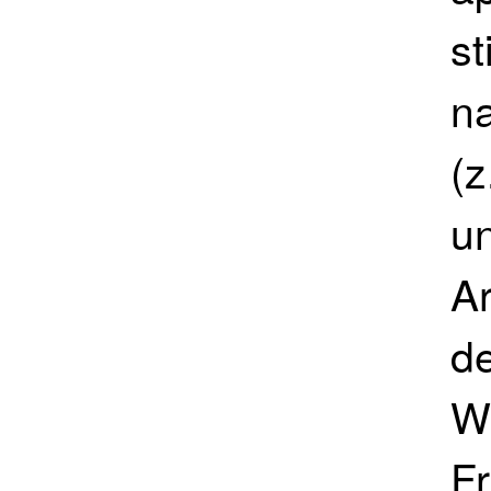
s
na
(z
u
Ar
d
Wi
F