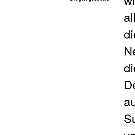
al
di
N
d
D
a
S
v