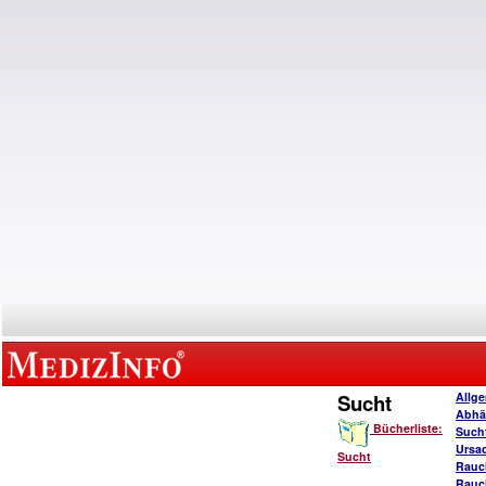
Sucht
Allg
Abhä
Bücherliste:
Such
Ursa
Sucht
Rauc
Rauc