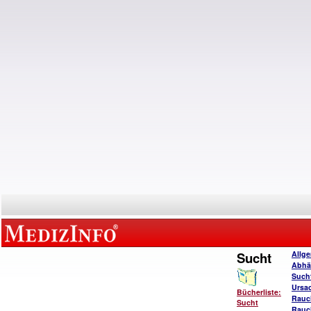
Sucht
Allg
Abhä
Such
Ursa
Bücherliste:
Rauc
Sucht
Rauc