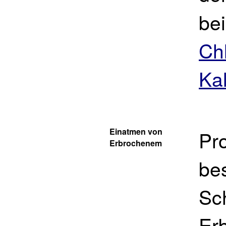
be
Chl
Ka
Einatmen von
Pr
Erbrochenem
be
Sc
Er