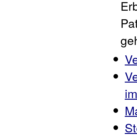
Er
Pat
geh
Ve
Ve
im
M
St