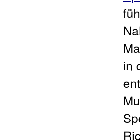
fü
Nah
Ma
in
en
Mu
Sp
Ri