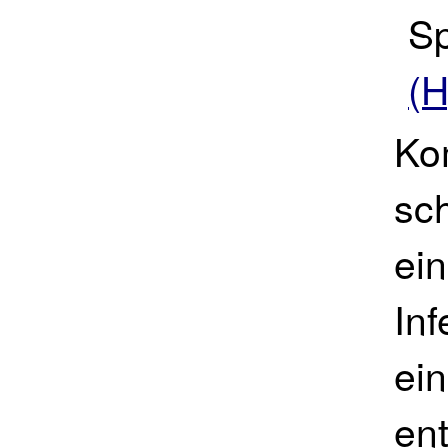
S
(H
Ko
sc
ei
Inf
ei
en