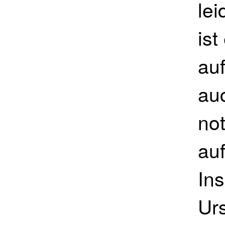
lei
is
au
au
no
auf
In
Ur