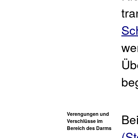
tra
Sc
wer
Üb
beg
Verengungen und
Be
Verschlüsse im
Bereich des Darms
(S