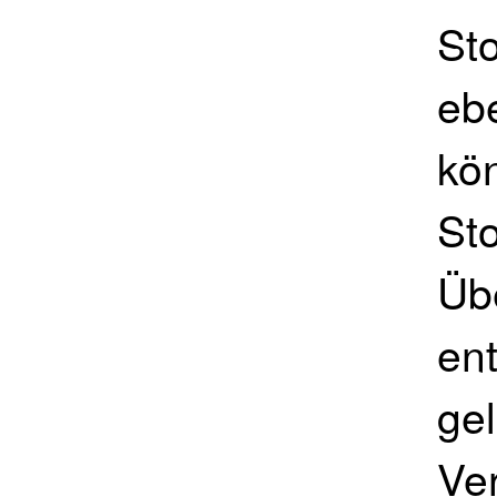
St
ebe
kö
Sto
Üb
en
ge
Ver