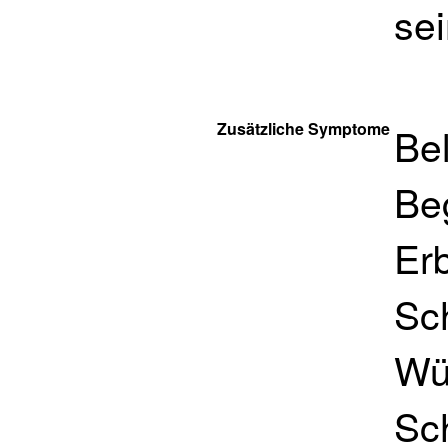
se
Zusätzliche Symptome
Bel
Be
Er
Sc
Wü
Sc