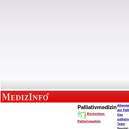
Palliativmedizin
Allgeme
der Pall
Bücherliste:
Das
palliat
Palliativmedizin
Team
Spezial: