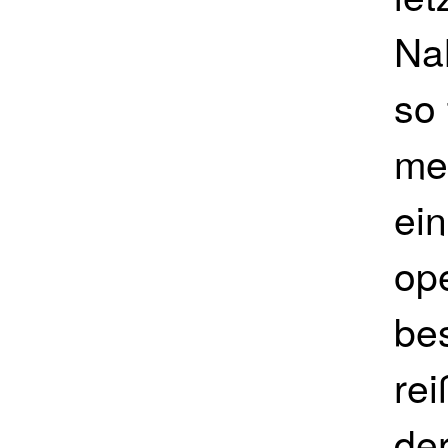
Na
so 
meh
ei
ope
be
rei
der