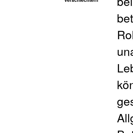
bei
be
Rol
un
Leb
kö
ge
Al