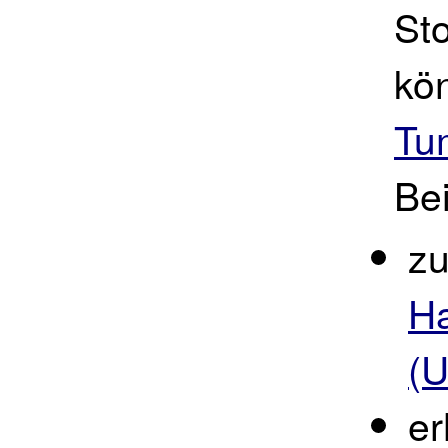
St
kö
Tu
Bei
z
Ha
(U
er