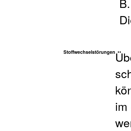
B.
Di
Stoffwechselstörungen
Üb
sc
kö
im
we