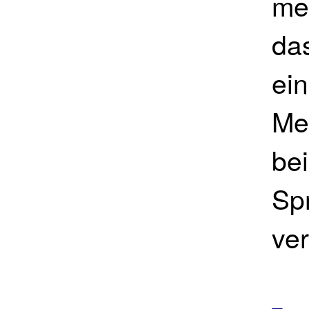
me
das
ei
Me
be
Spr
ve