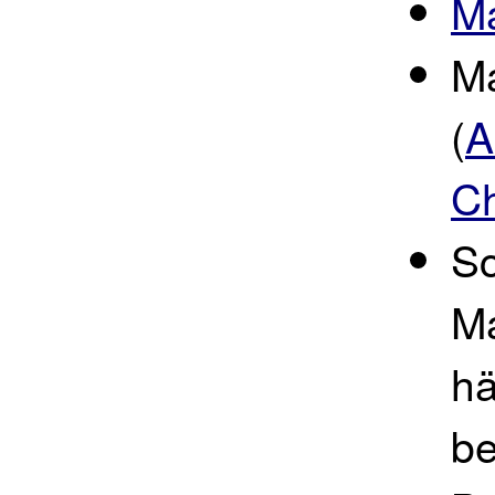
M
M
(
A
Ch
Sc
M
hä
be