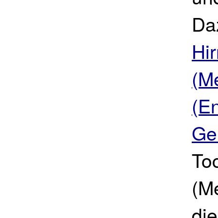
Da
Hi
(Me
(En
Ge
To
(M
die