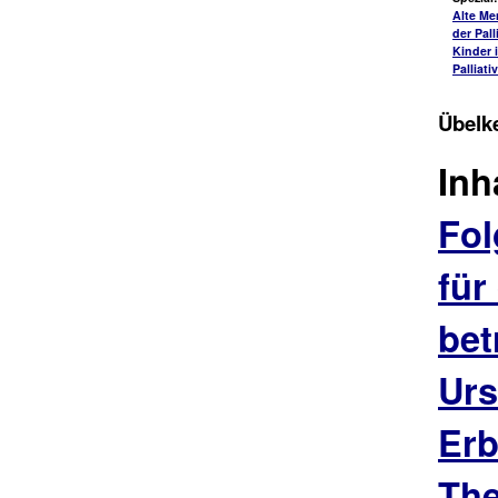
Alte Me
der Pall
Kinder 
Palliati
Übelke
Inh
Fol
für
bet
Urs
Erb
The