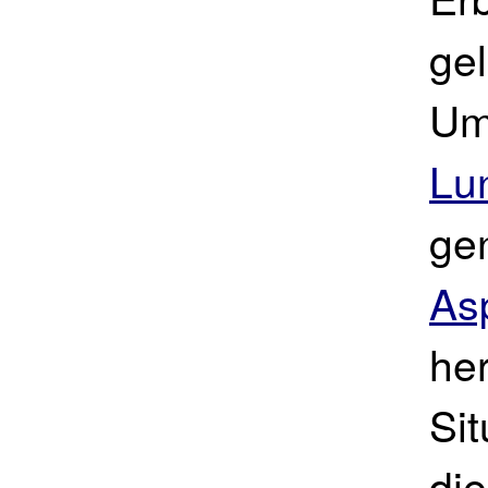
ge
Um
Lu
ge
As
her
Sit
die