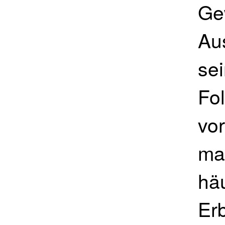
Ge
Au
sei
Fol
vor
ma
hä
Er