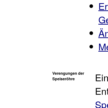
Er
Ge
Än
M
Verengungen der
Ei
Speiseröhre
En
Sp