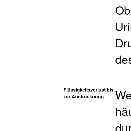
Ob
Ur
Dr
de
Flüssigkeitsverlust bis
We
zur Austrocknung
hä
dur