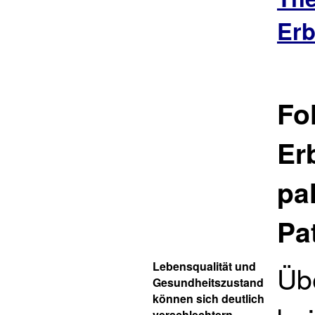
Erb
Fo
Er
pa
Pa
Lebensqualität und
Üb
Gesundheitszustand
können sich deutlich
verschlechtern