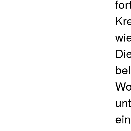
for
Kr
wi
Di
be
Wo
un
ei