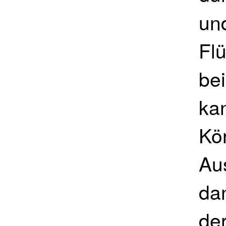
und
Fl
bei
ka
Kö
Au
da
de