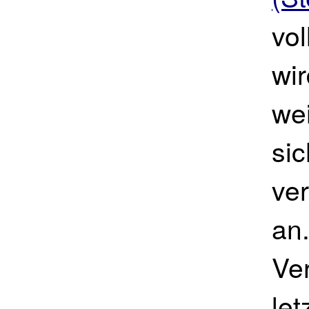
vo
wi
wei
si
ve
an
Ve
le