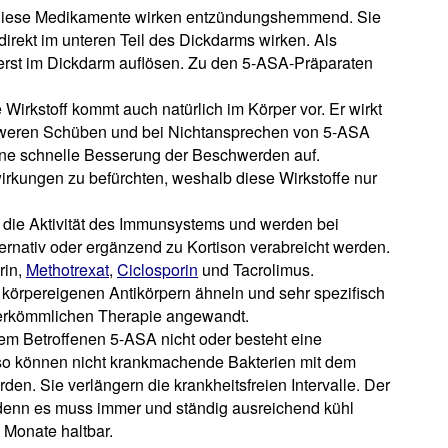
 Diese Medikamente wirken entzündungshemmend. Sie
irekt im unteren Teil des Dickdarms wirken. Als
h erst im Dickdarm auflösen. Zu den 5-ASA-Präparaten
irkstoff kommt auch natürlich im Körper vor. Er wirkt
weren Schüben und bei Nichtansprechen von 5-ASA
eine schnelle Besserung der Beschwerden auf.
rkungen zu befürchten, weshalb diese Wirkstoffe nur
 die Aktivität des Immunsystems und werden bei
rnativ oder ergänzend zu Kortison verabreicht werden.
rin,
Methotrexat
,
Ciclosporin
und Tacrolimus.
ie körpereigenen Antikörpern ähneln und sehr spezifisch
herkömmlichen Therapie angewandt.
inem Betroffenen 5-ASA nicht oder besteht eine
so können nicht krankmachende Bakterien mit dem
den. Sie verlängern die krankheitsfreien Intervalle. Der
 denn es muss immer und ständig ausreichend kühl
 Monate haltbar.