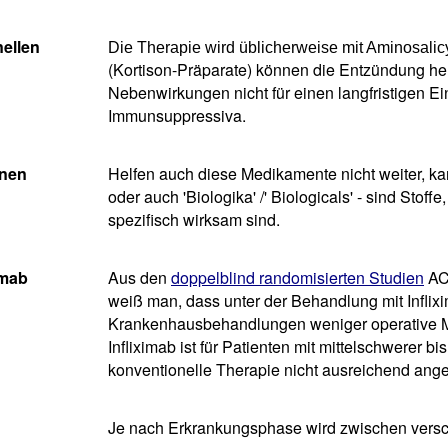
ellen
Die Therapie wird üblicherweise mit Aminosalic
(Kortison-Präparate) können die Entzündung he
Nebenwirkungen nicht für einen langfristigen Ei
Immunsuppressiva.
enen
Helfen auch diese Medikamente nicht weiter, ka
oder auch 'Biologika' /' Biologicals' - sind Stof
spezifisch wirksam sind.
imab
Aus den
doppelblind randomisierten Studien
ACT
weiß man, dass unter der Behandlung mit Inflix
Krankenhausbehandlungen weniger operative M
Infliximab ist für Patienten mit mittelschwerer b
konventionelle Therapie nicht ausreichend ang
Je nach Erkrankungsphase wird zwischen versc