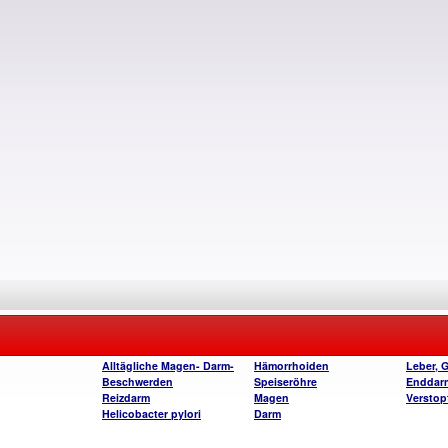
Alltägliche Magen- Darm-
Hämorrhoiden
Leber, 
Beschwerden
Speiseröhre
Enddar
Reizdarm
Magen
Verstop
Helicobacter pylori
Darm