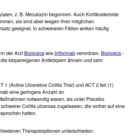
Auch Kortikosteroide
ylaten, z. B. Mesalazin begonnen.
mmen, sie sind aber wegen ihrer möglichen
nsatz geeignet. In schwereren Fällen wirken häufig
nn der Arzt
Biologics
wie
Infliximab
verordnen.
Biologics
-
fe, die körpereigenen Antikörpern ähneln und sehr
 1 (Active Ulcerative Colitis Trial) und ACT 2 teil (1)
imab eine geringere Anzahl an
aßnahmen notwendig waren, als unter Placebo.
is schwerer Colitis ulcerosa zugelassen, die vorher auf eine
esprochen hatten.
hiedenen Therapieoptionen unterschieden: