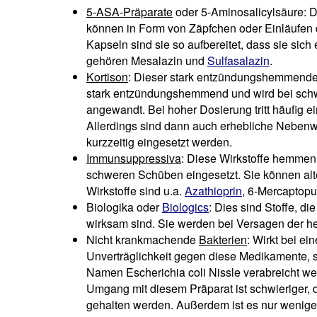
5-ASA-Präparate
oder 5-Aminosalicylsäure:
können in Form von Zäpfchen oder Einläufen d
Kapseln sind sie so aufbereitet, dass sie sic
gehören Mesalazin und
Sulfasalazin
.
Kortison
: Dieser stark entzündungshemmende W
stark entzündungshemmend und wird bei sch
angewandt. Bei hoher Dosierung tritt häufig 
Allerdings sind dann auch erhebliche Nebenwi
kurzzeitig eingesetzt werden.
Immunsuppressiva
: Diese Wirkstoffe hemmen
schweren Schüben eingesetzt. Sie können alte
Wirkstoffe sind u.a.
Azathioprin
, 6-Mercaptopu
Biologika oder
Biologics
: Dies sind Stoffe, d
wirksam sind. Sie werden bei Versagen der 
Nicht krankmachende
Bakterien
: Wirkt bei e
Unverträglichkeit gegen diese Medikamente, 
Namen Escherichia coli Nissle verabreicht wer
Umgang mit diesem Präparat ist schwieriger,
gehalten werden. Außerdem ist es nur wenige