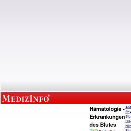
Hämatologie -
Ana
Phy
Erkrankungen
Blu
Dia
des Blutes
Häm
Blu