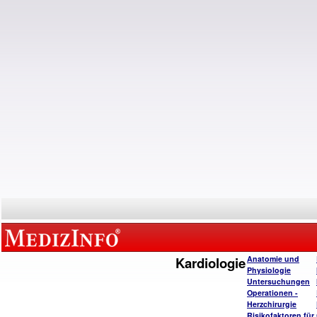
Kardiologie
Anatomie und
Physiologie
Untersuchungen
Operatione
n -
Herzchirurgie
Risikofaktoren für