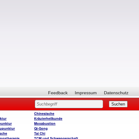
Feedback
Impressum
Datenschutz
Chinesische
ktur
Kräuterheilkunde
punktur
Moxabustion
upunktur
Qi-Gong
sche
Tai Chi
ngstherapie
TCM und Schwangerschaft