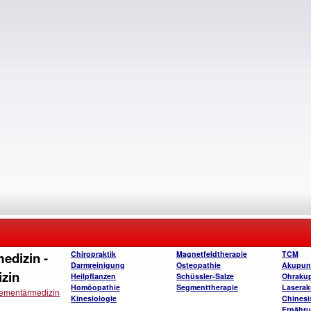
edizin -
Chiropraktik
Magnetfeldtherapie
TCM
Darmreinigung
Osteopathie
Akupun
izin
Heilpflanzen
Schüssler-Salze
Ohraku
Homöopathie
Segmenttherapie
Laserak
lementärmedizin
Kinesiologie
Chinesi
Ernähru