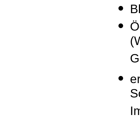
B
Ö
(
G
e
S
I