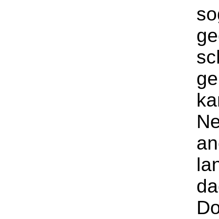
so
ge
sc
ge
ka
Ne
an
la
da
Do