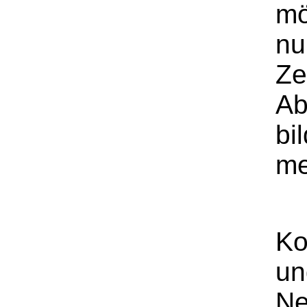
mö
nu
Ze
Ab
bi
me
Ko
un
Ne