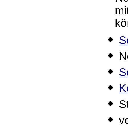
mi
kö
S
N
S
K
S
v