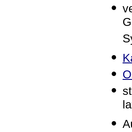
v
G
S
K
O
s
l
A