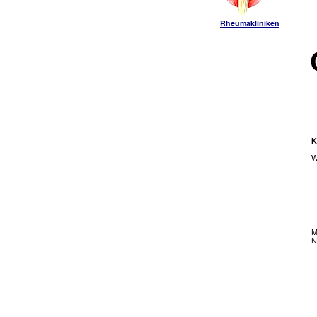
Rheumakliniken
K
W
M
N