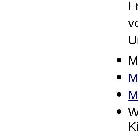
F
v
U
M
M
M
W
K