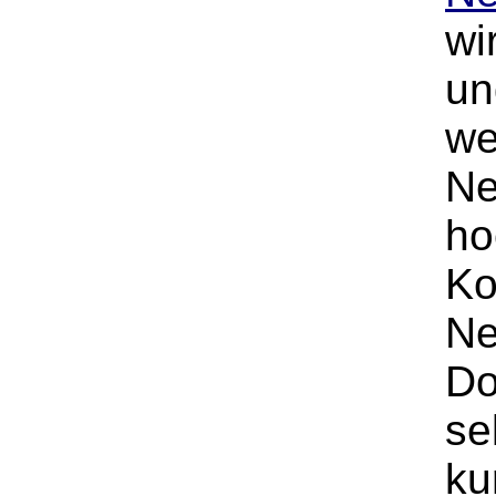
wi
un
we
Ne
ho
Ko
Ne
Do
se
ku