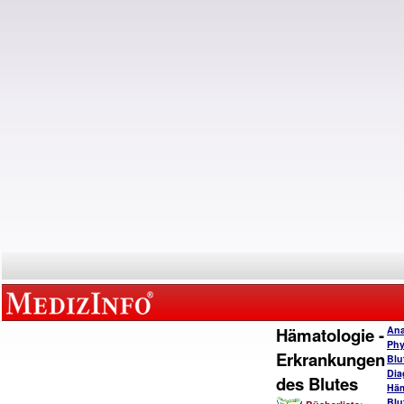
Hämatologie -
Ana
Phy
Erkrankungen
Blu
Dia
des Blutes
Häm
Blu