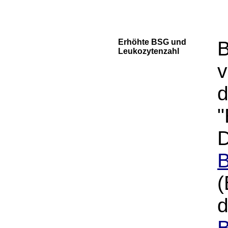
Erhöhte BSG und
B
Leukozytenzahl
v
"
D
B
(
B