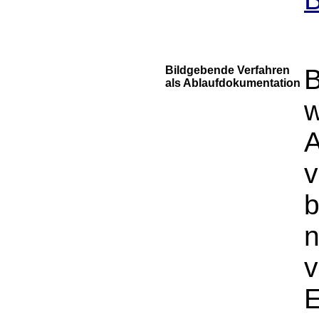
Bildgebende Verfahren
B
als Ablaufdokumentation
w
A
v
b
n
v
E