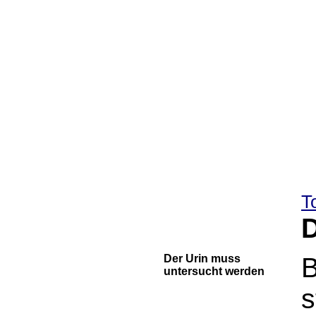
T
D
Der Urin muss
B
untersucht werden
s