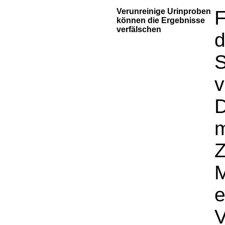
Verunreinige Urinproben
F
können die Ergebnisse
verfälschen
d
v
D
m
Z
M
e
V