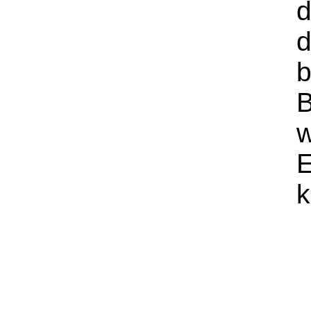
d
d
b
B
w
E
k