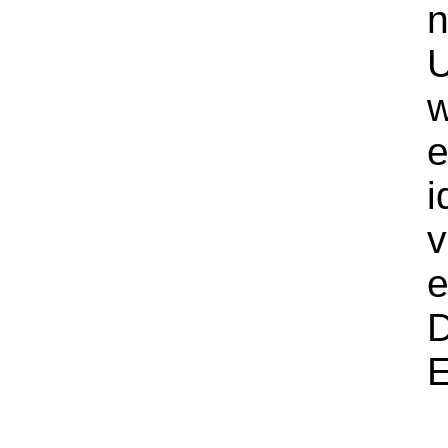
n
U
w
e
i
v
e
D
E