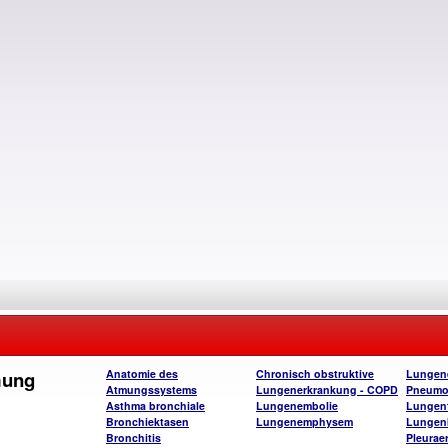
mung
Anatomie des
Chronisch obstruktive
Lungen
Atmungssystems
Lungenerkrankung - COPD
Pneumo
Asthma bronchiale
Lungenembolie
Lungenf
Bronchiektasen
Lungenemphysem
Lungen
Bronchitis
Pleurae