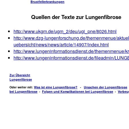
Brustfellerkrankungen
Quellen der Texte zur Lungenfibrose
http://www.ukgm.de/ugm_2/deu/ugi_pne/8026.html
http://www.dzg-lungenforschung.de/themenmenue/aktuel
uebersicht/news/news/article/14907/index.html
http://www.lungeninformationsdienst.de/themenmenue/kr
http://www.lungeninformationsdienst.de/fileadmin/LUN
Zur Übersicht
Lungenfibrose
Oder weiter mit:
Was ist eine Lungenfibrose?
-
Ursachen der Lungenfibrose
bei Lungenfibrose
-
Folgen und Komplikationen bei Lungenfibrose
-
Vorbeu