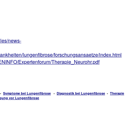
les/news-
ankheiten/lungenfibrose/forschungsansaetze/index.html
GENINFO/Expertenforum/Therapie_Neurohr.pdf
-
Symptome bei Lungenfibrose
-
Diagnostik bei Lungenfibrose
-
Therapie
gung vor Lungenfibrose