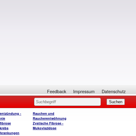
Feedback
Impressum
Datenschutz
entzündung -
Rauchen und
nie
Raucherentwöhnung
ibrose
Zystische Fibrose -
krebs
Mukoviszidose
rkrankungen