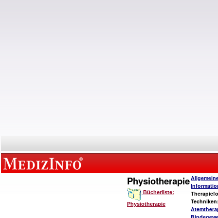
Physiotherapie
Allgemein
Informati
Bücherliste:
Therapief
Techniken
Physiotherapie
Atemthera
Bindegew