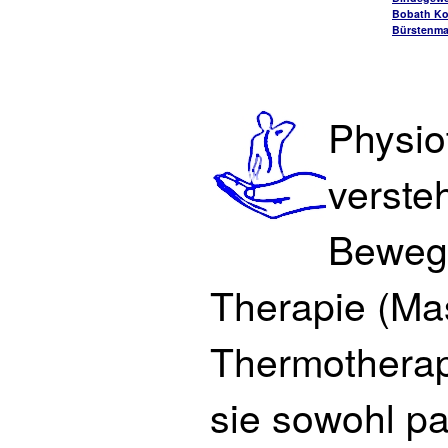
Bobath Ko
Bürstenm
Physio
verste
Bewegu
Therapie (Mas
Thermotherapi
sie sowohl p