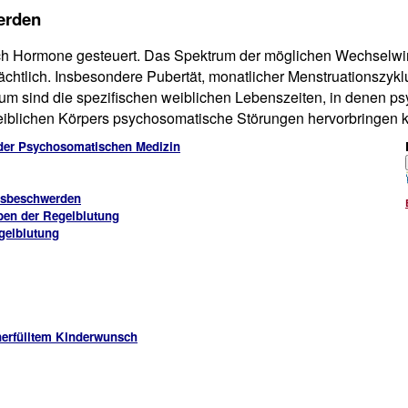
erden
rch Hormone gesteuert. Das Spektrum der möglichen Wechselw
rächtlich. Insbesondere Pubertät, monatlicher Menstruationszyk
um sind die spezifischen weiblichen Lebenszeiten, in denen p
iblichen Körpers psychosomatische Störungen hervorbringen 
der Psychosomatischen Medizin
bsbeschwerden
ben der Regelblutung
gelblutung
nerfülltem Kinderwunsch