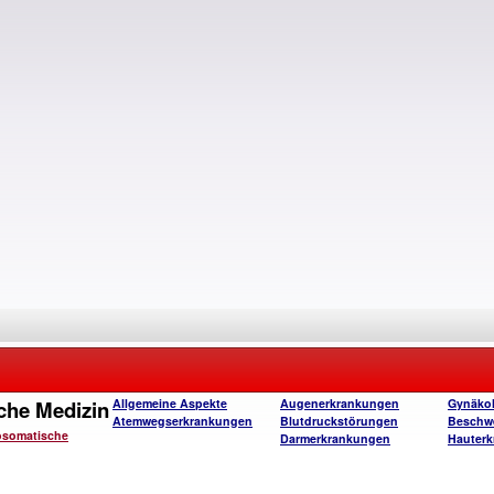
che Medizin
Allgemeine Aspekte
Augenerkrankungen
Gynäko
Atemwegserkrankungen
Blutdruckstörungen
Beschw
osomatische
Darmerkrankungen
Hauter