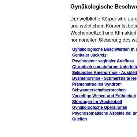
Gynäkologische Beschw
Der weibliche Körper wird du
und weiblichem Körper ist bet
Wochenbettzeit und Klimakteri
hormonellen Steuerung des we
Gynäkologische Beschwerden in 
Genitaler Juckreiz
Psychogener vaginaler Ausfluss
Chronisch somatoforme Unterlei
Sekundäre Amenorrhoe - Ausblei
Dysmenorrhoe - Schmerzhafte Re
Prämenstruelles Syndrom
Schwangerschaftserbrechen
Vorzeitige Wehen und Frühgeburt
Störungen im Wochenbett
Gynäkologische Operationen
Psychosomatische Aspekte bei u
Quellen