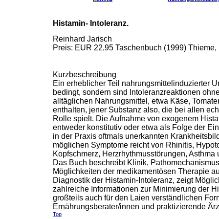
Histamin- Intoleranz.
Reinhard Jarisch
Preis: EUR 22,95 Taschenbuch (1999) Thieme, 
Kurzbeschreibung
Ein erheblicher Teil nahrungsmittelinduzierter Un
bedingt, sondern sind Intoleranzreaktionen ohn
alltäglichen Nahrungsmittel, etwa Käse, Tomat
enthalten, jener Substanz also, die bei allen ec
Rolle spielt. Die Aufnahme von exogenem Hist
entweder konstitutiv oder etwa als Folge der 
in der Praxis oftmals unerkannten Krankheitsbil
möglichen Symptome reicht von Rhinitis, Hypoton
Kopfschmerz, Herzrhythmusstörungen, Asthma 
Das Buch beschreibt Klinik, Pathomechanismus u
Möglichkeiten der medikamentösen Therapie au
Diagnostik der Histamin-Intoleranz, zeigt Mögl
zahlreiche Informationen zur Minimierung der Hi
großteils auch für den Laien verständlichen For
Ernährungsberater/innen und praktizierende Ärzt
Top