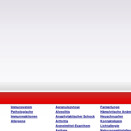
Immunsystem
Agranulozytose
Farmerlunge
Pathologische
Alveolitis
Hämolytische Anäm
Immunreaktionen
Anaphylaktischer Schock
Heuschnupfen
Allergene
Arthritis
Kontaktekzem
Arzneimittel-Exanthem
Lichtallergie
Asthma
Nahrungsmittelaller