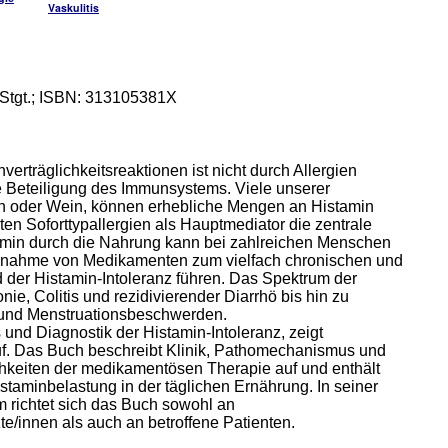
Vaskulitis
Stgt.; ISBN: 313105381X
verträglichkeitsreaktionen ist nicht durch Allergien
e Beteiligung des Immunsystems. Viele unserer
en oder Wein, können erhebliche Mengen an Histamin
hten Soforttypallergien als Hauptmediator die zentrale
amin durch die Nahrung kann bei zahlreichen Menschen
Einnahme von Medikamenten zum vielfach chronischen und
d der Histamin-Intoleranz führen. Das Spektrum der
ie, Colitis und rezidivierender Diarrhö bis hin zu
und Menstruationsbeschwerden.
nd Diagnostik der Histamin-Intoleranz, zeigt
f. Das Buch beschreibt Klinik, Pathomechanismus und
ichkeiten der medikamentösen Therapie auf und enthält
staminbelastung in der täglichen Ernährung. In seiner
m richtet sich das Buch sowohl an
e/innen als auch an betroffene Patienten.