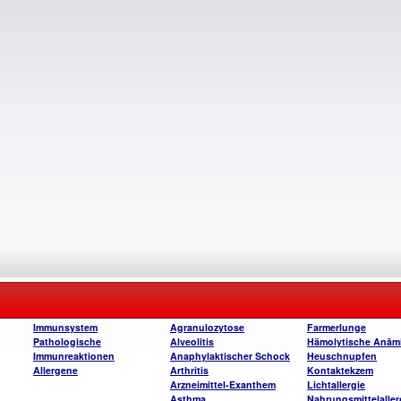
Immunsystem
Agranulozytose
Farmerlunge
Pathologische
Alveolitis
Hämolytische Anäm
Immunreaktionen
Anaphylaktischer Schock
Heuschnupfen
Allergene
Arthritis
Kontaktekzem
Arzneimittel-Exanthem
Lichtallergie
Asthma
Nahrungsmittelaller