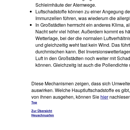
Schleimhäute der Atemwege.
Luftschadstoffe können zu einer Angegung der
Immunzellen führen, was wiederum die allerg
In Großstädten herrrscht ein anderes Klima, 
Nacht sehr viel höher. Außerdem kommt es häu
Wetterlage, bei der die normalen Luftverhältni
und gleichzeitig weht fast kein Wind. Das führ
durchmischen kann. Bei Inversionswetterlagen
Luft in den Großstädten noch weiter mit Schad
können. Gleichzeitg ist auch die Pollendichte
Diese Mechanismen zeigen, dass sich Umweltei
auswirken. Welche Hauptluftschadstoffe es gib
von ihnen ausgehen, können Sie
hier
nachlesen
Top
Zur Übersicht
Heuschnupfen