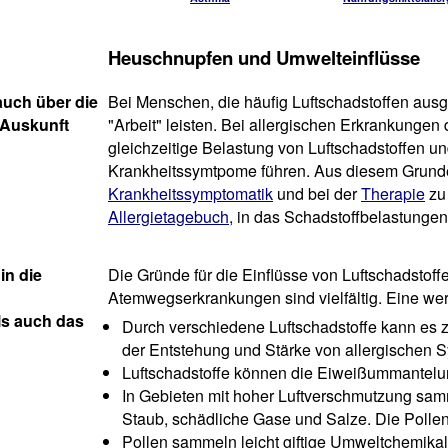
Heuschnupfen und Umwelteinflüsse
auch über die
Bei Menschen, die häufig Luftschadstoffen aus
 Auskunft
"Arbeit" leisten. Bei allergischen Erkrankunge
gleichzeitige Belastung von Luftschadstoffen un
Krankheitssymtpome führen. Aus diesem Grunde i
Krankheitssymptomatik
und bei der
Therapie
zu 
Allergietagebuch
, in das Schadstoffbelastungen
in die
Die Gründe für die Einflüsse von Luftschadstoff
Atemwegserkrankungen sind vielfältig. Eine werd
ls auch das
Durch verschiedene Luftschadstoffe kann es
der Entstehung und Stärke von allergischen 
Luftschadstoffe können die Eiweißummantelu
In Gebieten mit hoher Luftverschmutzung sam
Staub, schädliche Gase und Salze. Die Pollen
Pollen sammeln leicht giftige Umweltchemikal