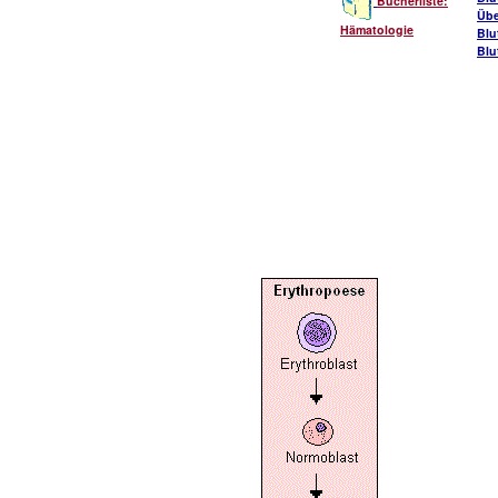
Bücherliste:
Übe
Hämatologie
Blu
Blu