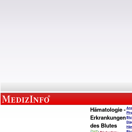
Hämatologie -
Ana
Phy
Erkrankungen
Blu
Dia
des Blutes
Häm
Blu