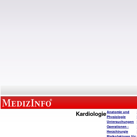
Kardiologie
Anatomie und
Physiologie
Untersuchungen
Operatione
n -
Herzchirurgie
Risikofaktoren für