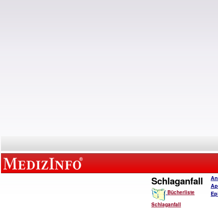
Schlaganfall
An
Ap
Bücherliste
Ep
Schlaganfall